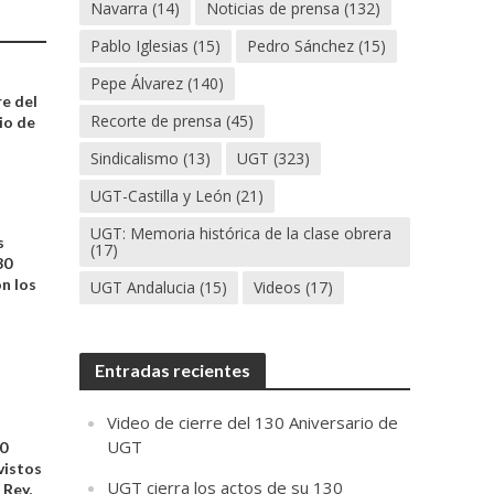
Navarra
(14)
Noticias de prensa
(132)
Pablo Iglesias
(15)
Pedro Sánchez
(15)
Pepe Álvarez
(140)
re del
Recorte de prensa
(45)
io de
Sindicalismo
(13)
UGT
(323)
UGT-Castilla y León
(21)
UGT: Memoria histórica de la clase obrera
s
(17)
30
on los
UGT Andalucia
(15)
Videos
(17)
Entradas recientes
Video de cierre del 130 Aniversario de
UGT
30
vistos
UGT cierra los actos de su 130
 Rey,