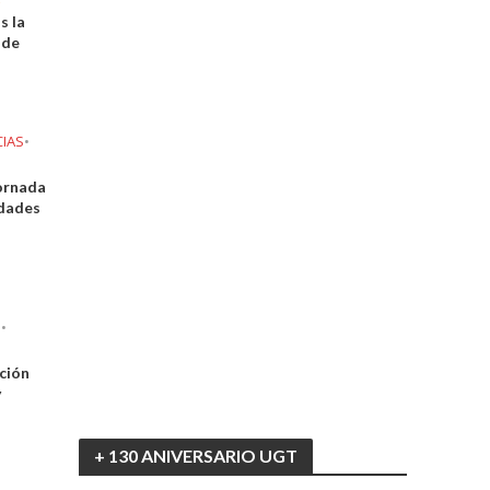
s la
 de
IAS
•
ornada
dades
D
•
ción
y
+ 130 ANIVERSARIO UGT