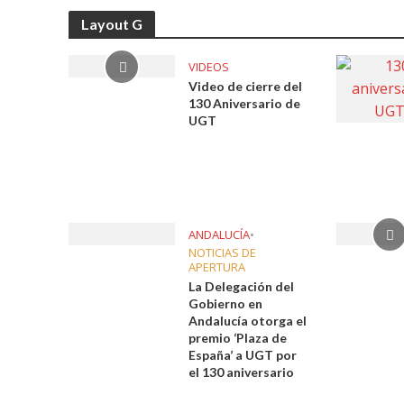
UGT aborda en un
Layout G
UGT Andalucía org
VIDEOS
Video de cierre del
130 Aniversario de
Clausurada la exp
UGT
Rivas acoge la ex
Javier Bueno, el 
El historietista ‘K
ANDALUCÍA
•
NOTICIAS DE
APERTURA
El Ayuntamiento d
La Delegación del
Gobierno en
Andalucía otorga el
premio ‘Plaza de
España’ a UGT por
el 130 aniversario