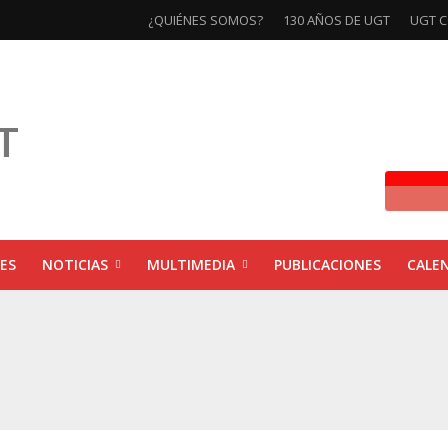
¿QUIÉNES SOMOS?
130 AÑOS DE UGT
UGT C
ES
NOTICIAS
MULTIMEDIA
PUBLICACIONES
CALE
ivas la exposición ‘130 Años de Luchas y Conquistas’
xposición ‘130 años de luchas y conquistas’
ebra las jornadas ‘Impactos económicos en Andalucía: la globalización cuest