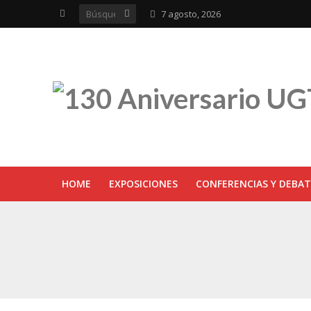
7 agosto, 2026
HOME
EXPOSICIONES
CONFERENCIAS Y DEBAT
UGT inaugura en R
Sevilla acoge la e
UGT Andalucía cel