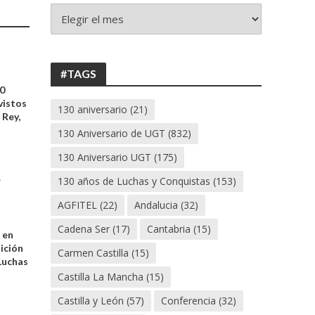
+
130
ANIVERSARIO
UGT
#TAGS
30
vistos
130 aniversario
(21)
 Rey,
130 Aniversario de UGT
(832)
130 Aniversario UGT
(175)
•
130 años de Luchas y Conquistas
(153)
AGFITEL
(22)
Andalucia
(32)
Cadena Ser
(17)
Cantabria
(15)
 en
sición
Carmen Castilla
(15)
Luchas
Castilla La Mancha
(15)
Castilla y León
(57)
Conferencia
(32)