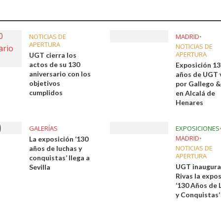
a jornada cómo crear oportunidades para la juventud en Cantabria
aniza las jornadas “Impactos económicos en Andalucía: la globalización cues
NOTICIAS DE
MADRID
•
APERTURA
NOTICIAS DE
APERTURA
UGT cierra los
osición ‘130 aniversario’ en Las Palmas de Gran Canaria
actos de su 130
Exposición 1
aniversario con los
años de UGT 
posición ‘130 Años de Luchas y Conquistas’
objetivos
por Gallego &
cumplidos
en Alcalá de
periodista asesinado por Franco por sus editoriales de prensa
Henares
im’ lleva la novela gráfica a Saint Gobain Isover
GALERÍAS
EXPOSICIONES
MADRID
•
La exposición ‘130
e Sevilla acogerá la exposición 130 aniversario con la que UGT comenzó su 
NOTICIAS DE
años de luchas y
APERTURA
conquistas’ llega a
UGT inaugura
Sevilla
Rivas la expo
‘130 Años de 
y Conquistas’