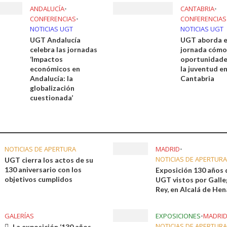
ANDALUCÍA
•
CANTABRIA
•
CONFERENCIAS
•
CONFERENCIAS
NOTICIAS UGT
NOTICIAS UGT
UGT Andalucía
UGT aborda e
celebra las jornadas
jornada cómo
‘Impactos
oportunidade
económicos en
la juventud e
Andalucía: la
Cantabria
globalización
cuestionada’
NOTICIAS DE APERTURA
MADRID
•
NOTICIAS DE APERTURA
UGT cierra los actos de su
130 aniversario con los
Exposición 130 años 
objetivos cumplidos
UGT vistos por Gall
Rey, en Alcalá de Hen
GALERÍAS
EXPOSICIONES
•
MADRI
NOTICIAS DE APERTURA
La exposición ‘130 años