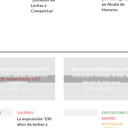
en Alcalá de
Luchas y
Henares
Conquistas’
rra los actos de su 130
Exposición 130 años de U
sario con los objetivos
vistos por Gallego & Rey, 
cumplidos
Alcalá de Henares
14 enero, 2020
14 enero, 2020
GALERÍAS
EXPOSICIONES
MADRID
•
La exposición ‘130
NOTICIAS DE
años de luchas y