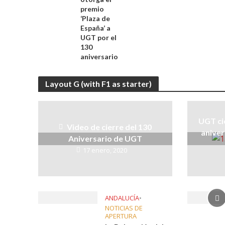
premio
‘Plaza de
España’ a
UGT por el
130
aniversario
Layout G (with F1 as starter)
UGT cie
Video de cierre del 130
aniver
Aniversario de UGT
17 enero, 2020
ANDALUCÍA
•
NOTICIAS DE
APERTURA