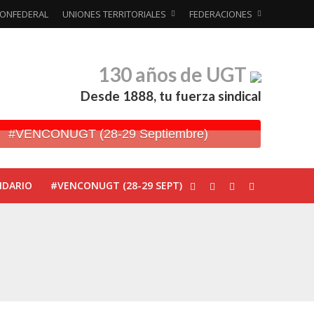
ONFEDERAL
UNIONES TERRITORIALES
FEDERACIONES
130 años de UGT
Desde 1888, tu fuerza sindical
#VENCONUGT (28-29 Septiembre)
NDARIO
#VENCONUGT (28-29 SEPT)
ionada’