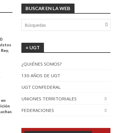
BUSCAR EN LA WEB
tionada”.
30
vistos
+ UGT
 Rey,
¿QUIÉNES SOMOS?
130 AÑOS DE UGT
•
UGT CONFEDERAL
recorrido por España
UNIONES TERRITORIALES
 en
sición
FEDERACIONES
Luchas