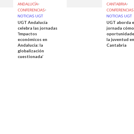
ANDALUCÍA
•
CANTABRIA
•
CONFERENCIAS
•
CONFERENCIAS
NOTICIAS UGT
NOTICIAS UGT
UGT Andalucía
UGT aborda e
celebra las jornadas
jornada cómo
‘Impactos
oportunidade
económicos en
la juventud e
Andalucía: la
Cantabria
globalización
cuestionada’