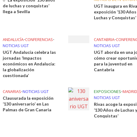
de luchas y conquistas’
UGT inaugura en Riva
llega a Sevilla
exposición ‘130 Años
Luchas y Conquistas’
ANDALUCÍA
•
CONFERENCIAS
•
CANTABRIA
•
CONFERENC
NOTICIAS UGT
NOTICIAS UGT
UGT Andalucía celebra las
UGT aborda en una j
jornadas ‘Impactos
cómo crear oportuni
económicos en Andalucía:
para la juventud en
la globalización
Cantabria
cuestionada’
CANARIAS
•
NOTICIAS UGT
EXPOSICIONES
•
MADRI
NOTICIAS UGT
Clausurada la exposición
‘130 aniversario’ en Las
Rivas acoge la exposi
Palmas de Gran Canaria
‘130 Años de Luchas 
Conquistas’