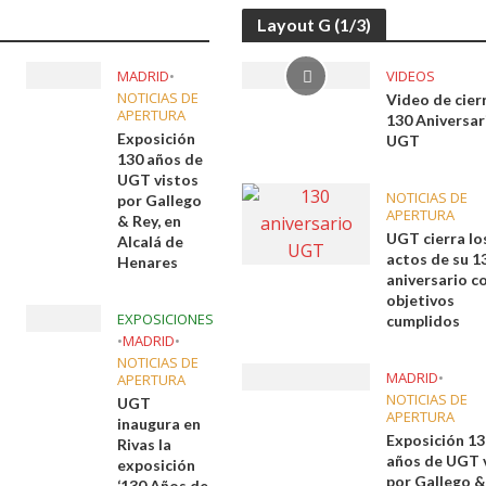
Layout G (1/3)
MADRID
•
VIDEOS
NOTICIAS DE
Video de cier
APERTURA
130 Aniversar
Exposición
UGT
130 años de
UGT vistos
NOTICIAS DE
por Gallego
APERTURA
& Rey, en
UGT cierra lo
Alcalá de
actos de su 1
Henares
aniversario c
objetivos
EXPOSICIONES
cumplidos
•
MADRID
•
NOTICIAS DE
MADRID
•
APERTURA
NOTICIAS DE
UGT
APERTURA
inaugura en
Exposición 1
Rivas la
años de UGT 
exposición
por Gallego &
‘130 Años de