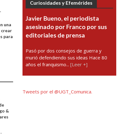
Curiosidades y Efemérides
•
Javier Bueno, el periodista
n una
asesinado por Franco por sus
 crear
editoriales de prensa
s para
n
Pasó por dos consejos de guerra y
murió defendiendo sus ideas Hace 80
años el franquismo...
[Leer +]
Tweets por el @UGT_Comunica.
de
ego &
ares
D
•