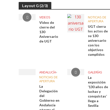
Layout G (2/3)
VIDEOS
NOTICIAS DE
APERTURA
Video de
UGT cierra
cierre del
los actos de
130
su 130
Aniversario
aniversario
de UGT
con los
objetivos
cumplidos
ANDALUCÍA
•
GALERÍAS
NOTICIAS DE
La
APERTURA
exposición
La
‘130 años de
Delegación
luchas y
del
conquistas’
Gobierno en
llega a
Andalucía
Sevilla
otorga el