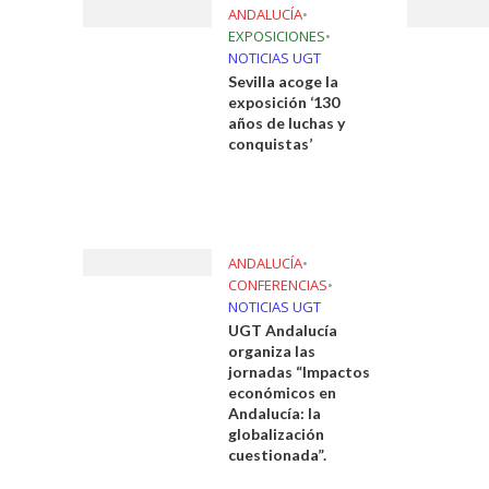
ANDALUCÍA
•
EXPOSICIONES
•
NOTICIAS UGT
Sevilla acoge la
exposición ‘130
años de luchas y
conquistas’
ANDALUCÍA
•
CONFERENCIAS
•
NOTICIAS UGT
UGT Andalucía
organiza las
jornadas “Impactos
económicos en
Andalucía: la
globalización
cuestionada”.