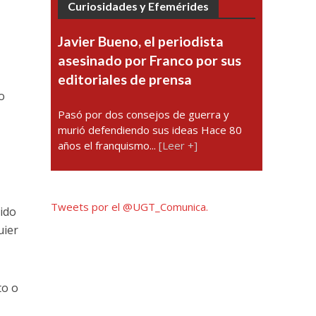
Curiosidades y Efemérides
Javier Bueno, el periodista
asesinado por Franco por sus
editoriales de prensa
o
Pasó por dos consejos de guerra y
murió defendiendo sus ideas Hace 80
años el franquismo...
[Leer +]
Tweets por el @UGT_Comunica.
cido
uier
to o