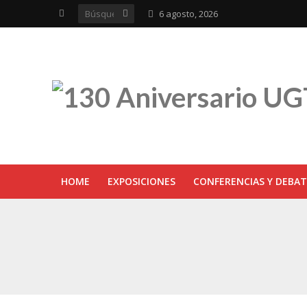
6 agosto, 2026
HOME
EXPOSICIONES
CONFERENCIAS Y DEBAT
UGT inaugura en R
Sevilla acoge la e
UGT Andalucía cel