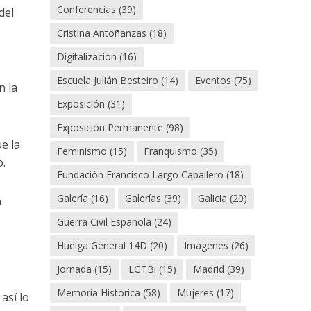
Conferencias
(39)
del
Cristina Antoñanzas
(18)
Digitalización
(16)
Escuela Julián Besteiro
(14)
Eventos
(75)
n la
Exposición
(31)
Exposición Permanente
(98)
e la
Feminismo
(15)
Franquismo
(35)
o.
Fundación Francisco Largo Caballero
(18)
Galería
(16)
Galerías
(39)
Galicia
(20)
a
Guerra Civil Española
(24)
Huelga General 14D
(20)
Imágenes
(26)
Jornada
(15)
LGTBi
(15)
Madrid
(39)
Memoria Histórica
(58)
Mujeres
(17)
así lo