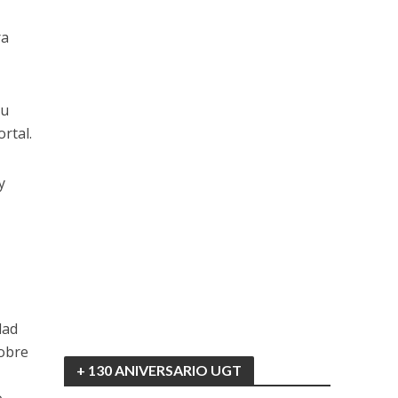
ra
su
rtal.
y
dad
obre
+ 130 ANIVERSARIO UGT