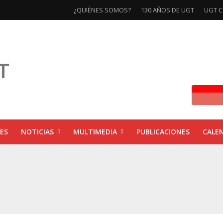
¿QUIÉNES SOMOS?
130 AÑOS DE UGT
UGT C
ES
NOTICIAS
MULTIMEDIA
PUBLICACIONES
CALE
ivas la exposición ‘130 Años de Luchas y Conquistas’
xposición ‘130 años de luchas y conquistas’
ebra las jornadas ‘Impactos económicos en Andalucía: la globalización cuest