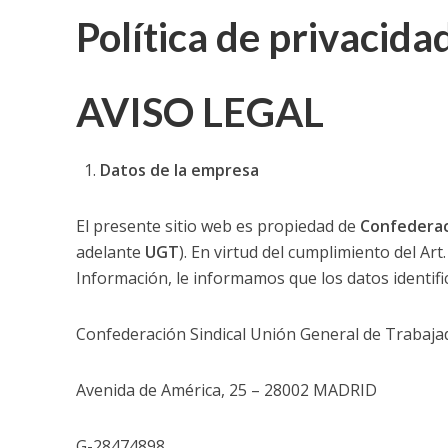
Política de privacida
UGT aborda en un
UGT Andalucía org
AVISO LEGAL
Clausurada la exp
Rivas acoge la ex
Datos de la empresa
Javier Bueno, el 
El presente sitio web es propiedad de
Confederac
adelante
UGT
). En virtud del cumplimiento del Art.
El historietista ‘K
Información, le informamos que los datos identifica
El Ayuntamiento d
Confederación Sindical Unión General de Trabaj
Avenida de América, 25 – 28002 MADRID
G-28474898