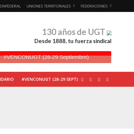
ONFEDERAL
UNIONES TERRITORIALES
FEDERACIONES
130 años de UGT
Desde 1888, tu fuerza sindical
#VENCONUGT (28-29 Septiembre)
NDARIO
#VENCONUGT (28-29 SEPT)
ionada’