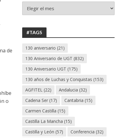
o
+
130
ANIVERSARIO
r
UGT
#TAGS
130 aniversario
(21)
una de
130 Aniversario de UGT
(832)
130 Aniversario UGT
(175)
130 años de Luchas y Conquistas
(153)
AGFITEL
(22)
Andalucia
(32)
ohíbe
Cadena Ser
(17)
Cantabria
(15)
ón o
Carmen Castilla
(15)
Castilla La Mancha
(15)
Castilla y León
(57)
Conferencia
(32)