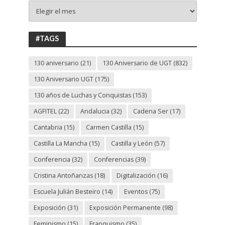
+
130
ANIVERSARIO
UGT
#TAGS
130 aniversario
(21)
130 Aniversario de UGT
(832)
130 Aniversario UGT
(175)
130 años de Luchas y Conquistas
(153)
AGFITEL
(22)
Andalucia
(32)
Cadena Ser
(17)
Cantabria
(15)
Carmen Castilla
(15)
Castilla La Mancha
(15)
Castilla y León
(57)
Conferencia
(32)
Conferencias
(39)
Cristina Antoñanzas
(18)
Digitalización
(16)
Escuela Julián Besteiro
(14)
Eventos
(75)
Exposición
(31)
Exposición Permanente
(98)
Feminismo
(15)
Franquismo
(35)