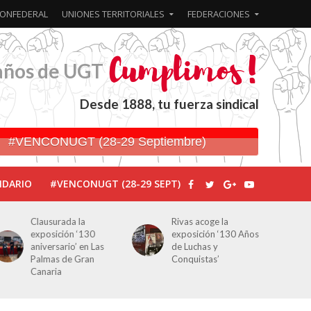
ONFEDERAL
UNIONES TERRITORIALES
FEDERACIONES
años de UGT
Desde 1888, tu fuerza sindical
#VENCONUGT (28-29 Septiembre)
NDARIO
#VENCONUGT (28-29 SEPT)
Clausurada la
Rivas acoge la
exposición ‘130
exposición ‘130 Años
aniversario’ en Las
de Luchas y
Palmas de Gran
Conquistas’
Canaria