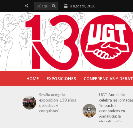
8 agosto, 2026
HOME
EXPOSICIONES
CONFERENCIAS Y DEBAT
ra en
Sevilla acoge la
UGT Andalucía
osición
exposición ‘130 años
celebra las jornada
e Luchas
de luchas y
‘Impactos
s’
conquistas’
económicos en
Andalucía: la
globalización
cuestionada’