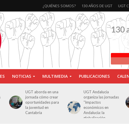
¿QUIÉNES SOMOS?
130 AÑOS DE UGT
UGT C
130 
ES
NOTICIAS
MULTIMEDIA
PUBLICACIONES
CALE
UGT aborda en una
UGT Andalucía
s
jornada cómo crear
organiza las jornadas
oportunidades para
“Impactos
la juventud en
económicos en
Cantabria
Andalucía: la
globalización
cuestionada”.