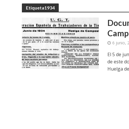
Etiqueta1934
Docum
Campe
6 junio,
El 5 de j
de este d
Huelga de.