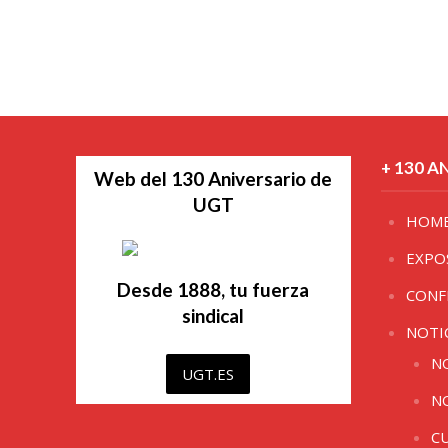
+ 130 A
Web del 130 Aniversario de
UGT
HOM
EXPO
Desde 1888, tu fuerza
CONF
sindical
NOTI
N
UGT.ES
N
C