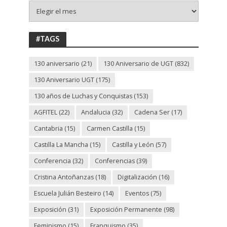
+
130
ANIVERSARIO
UGT
#TAGS
130 aniversario
(21)
130 Aniversario de UGT
(832)
130 Aniversario UGT
(175)
130 años de Luchas y Conquistas
(153)
AGFITEL
(22)
Andalucia
(32)
Cadena Ser
(17)
Cantabria
(15)
Carmen Castilla
(15)
Castilla La Mancha
(15)
Castilla y León
(57)
Conferencia
(32)
Conferencias
(39)
Cristina Antoñanzas
(18)
Digitalización
(16)
Escuela Julián Besteiro
(14)
Eventos
(75)
Exposición
(31)
Exposición Permanente
(98)
Feminismo
(15)
Franquismo
(35)