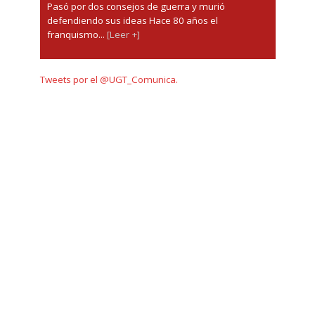
Pasó por dos consejos de guerra y murió
defendiendo sus ideas Hace 80 años el
franquismo...
[Leer +]
Tweets por el @UGT_Comunica.