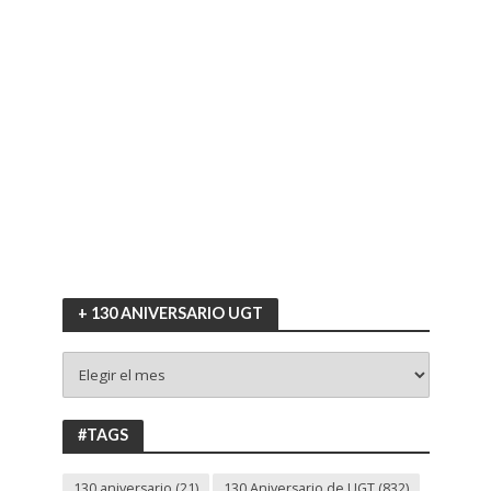
+ 130 ANIVERSARIO UGT
+
130
ANIVERSARIO
UGT
#TAGS
130 aniversario
(21)
130 Aniversario de UGT
(832)