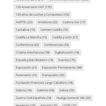
130 Aniversario UGT
(175)
130 años de Luchas y Conquistas
(153)
AGFITEL
(22)
Andalucia
(32)
Cadena Ser
(17)
Cantabria
(15)
Carmen Castilla
(15)
Castilla La Mancha
(15)
Castilla y León
(57)
Conferencia
(32)
Conferencias
(39)
Cristina Antoñanzas
(18)
Digitalización
(16)
Escuela Julián Besteiro
(14)
Eventos
(75)
Exposición
(31)
Exposición Permanente
(98)
Feminismo
(15)
Franquismo
(35)
Fundación Francisco Largo Caballero
(18)
Galería
(16)
Galerías
(39)
Galicia
(20)
Guerra Civil Española
(24)
Huelga General 14D
(20)
Imágenes
(26)
Jornada
(15)
LGTBi
(15)