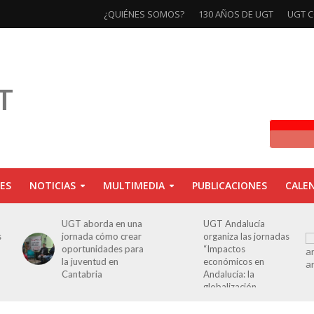
¿QUIÉNES SOMOS?
130 AÑOS DE UGT
UGT C
ES
NOTICIAS
MULTIMEDIA
PUBLICACIONES
CALE
UGT aborda en una
UGT Andalucía
jornada cómo crear
organiza las jornadas
oportunidades para
“Impactos
la juventud en
económicos en
Cantabria
Andalucía: la
globalización
cuestionada”.