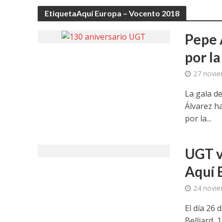
EtiquetaAquí Europa – Vocento 2018
Pepe 
por la
27 novie
La gala d
Álvarez h
por la...
UGT v
Aquí 
24 novie
El día 26 
Belliard,