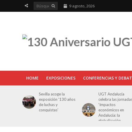
9 agosto, 2026
HOME
EXPOSICIONES
CONFERENCIAS Y DEBAT
Sevilla acoge la
UGT Andalucía
ón
exposición ‘130 años
celebra las jornadas
has
de luchas y
‘Impactos
conquistas’
económicos en
Andalucía: la
globalización
cuestionada’