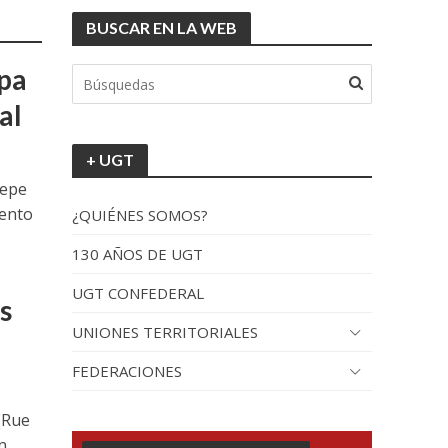
BUSCAR EN LA WEB
opa
al
+ UGT
Pepe
cento
¿QUIÉNES SOMOS?
130 AÑOS DE UGT
UGT CONFEDERAL
s
UNIONES TERRITORIALES
FEDERACIONES
 (Rue
n