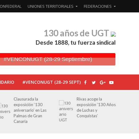
ONFEDERAL
UNIONES TERRITORIALES
FEDERACIONES
130 años de UGT
Desde 1888, tu fuerza sindical
#VENCONUGT (28-29 Septiembre)
NDARIO
#VENCONUGT (28-29 SEPT)
Clausurada la
Rivas acoge la
Javie
exposición ‘130
exposición ‘130 Años
peri
aniversario’ en Las
de Luchas y
por 
Palmas de Gran
Conquistas’
edito
Canaria