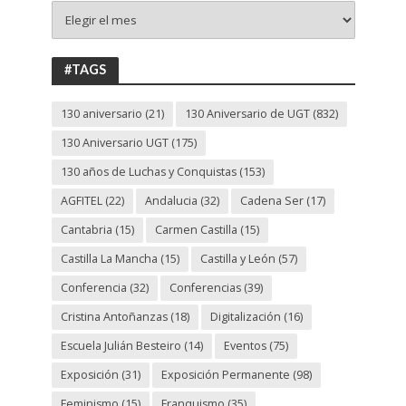
+
130
ANIVERSARIO
UGT
#TAGS
130 aniversario
(21)
130 Aniversario de UGT
(832)
130 Aniversario UGT
(175)
130 años de Luchas y Conquistas
(153)
AGFITEL
(22)
Andalucia
(32)
Cadena Ser
(17)
Cantabria
(15)
Carmen Castilla
(15)
Castilla La Mancha
(15)
Castilla y León
(57)
Conferencia
(32)
Conferencias
(39)
Cristina Antoñanzas
(18)
Digitalización
(16)
Escuela Julián Besteiro
(14)
Eventos
(75)
Exposición
(31)
Exposición Permanente
(98)
Feminismo
(15)
Franquismo
(35)