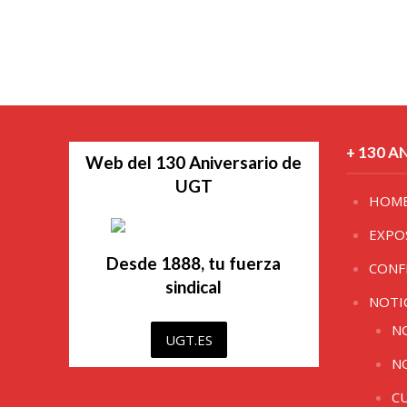
+ 130 A
Web del 130 Aniversario de
UGT
HOM
EXPO
Desde 1888, tu fuerza
CONF
sindical
NOTI
N
UGT.ES
N
C