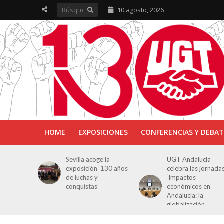
10 agosto, 2026
HOME
EXPOSICIONES
CONFERENCIAS Y DEBAT
ra en
Sevilla acoge la
UGT Andalucía
osición
exposición ‘130 años
celebra las jornada
e Luchas
de luchas y
‘Impactos
s’
conquistas’
económicos en
Andalucía: la
globalización
cuestionada’