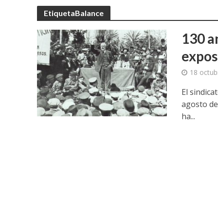
EtiquetaBalance
130 a
expos
18 octub
El sindic
agosto de
ha...