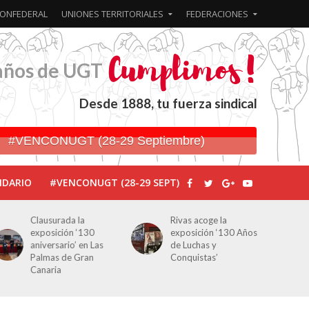
ONFEDERAL
UNIONES TERRITORIALES
FEDERACIONES
años de UGT
Desde 1888, tu fuerza sindical
#VENCONUGT (28-29 Septiembre)
NDARIO
#VENCONUGT (28-29 SEPT)
Clausurada la
Rivas acoge la
exposición ‘130
exposición ‘130 Años
aniversario’ en Las
de Luchas y
Palmas de Gran
Conquistas’
Canaria