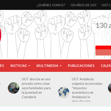
¿QUIÉNES SOMOS?
130 AÑOS DE UGT
UGT C
130 
ES
NOTICIAS
MULTIMEDIA
PUBLICACIONES
CALE
UGT aborda en una
UGT Andalucía
s
jornada cómo crear
organiza las jornadas
oportunidades para
“Impactos
la juventud en
económicos en
Cantabria
Andalucía: la
globalización
cuestionada”.