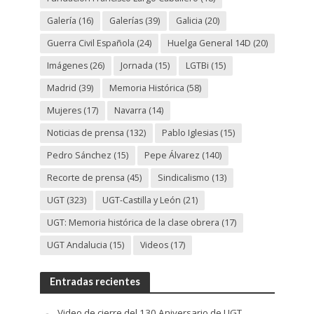
Galería
(16)
Galerías
(39)
Galicia
(20)
Guerra Civil Española
(24)
Huelga General 14D
(20)
Imágenes
(26)
Jornada
(15)
LGTBi
(15)
Madrid
(39)
Memoria Histórica
(58)
Mujeres
(17)
Navarra
(14)
Noticias de prensa
(132)
Pablo Iglesias
(15)
Pedro Sánchez
(15)
Pepe Álvarez
(140)
Recorte de prensa
(45)
Sindicalismo
(13)
UGT
(323)
UGT-Castilla y León
(21)
UGT: Memoria histórica de la clase obrera
(17)
UGT Andalucia
(15)
Videos
(17)
Entradas recientes
Video de cierre del 130 Aniversario de UGT