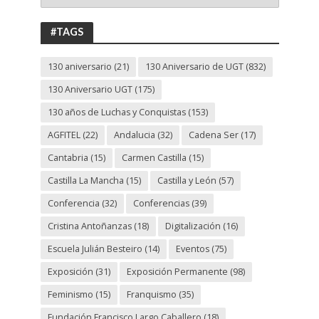
ANIVERSARIO
UGT
#TAGS
130 aniversario
(21)
130 Aniversario de UGT
(832)
130 Aniversario UGT
(175)
130 años de Luchas y Conquistas
(153)
AGFITEL
(22)
Andalucia
(32)
Cadena Ser
(17)
Cantabria
(15)
Carmen Castilla
(15)
Castilla La Mancha
(15)
Castilla y León
(57)
Conferencia
(32)
Conferencias
(39)
Cristina Antoñanzas
(18)
Digitalización
(16)
Escuela Julián Besteiro
(14)
Eventos
(75)
Exposición
(31)
Exposición Permanente
(98)
Feminismo
(15)
Franquismo
(35)
Fundación Francisco Largo Caballero
(18)