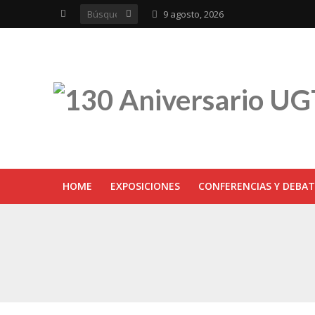
9 agosto, 2026
HOME
EXPOSICIONES
CONFERENCIAS Y DEBAT
UGT inaugura en R
Sevilla acoge la e
UGT Andalucía cel