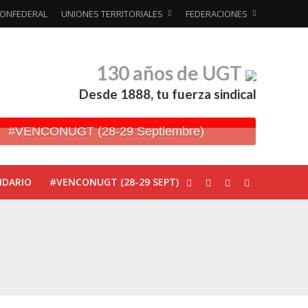
ONFEDERAL
UNIONES TERRITORIALES
FEDERACIONES
130 años de UGT
Desde 1888, tu fuerza sindical
#VENCONUGT (28-29 Septiembre)
NDARIO
#VENCONUGT (28-29 SEPT)
ionada’