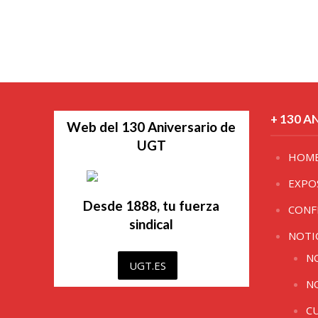
+ 130 A
Web del 130 Aniversario de
UGT
HOM
EXPO
Desde 1888, tu fuerza
CONF
sindical
NOTI
N
UGT.ES
N
C