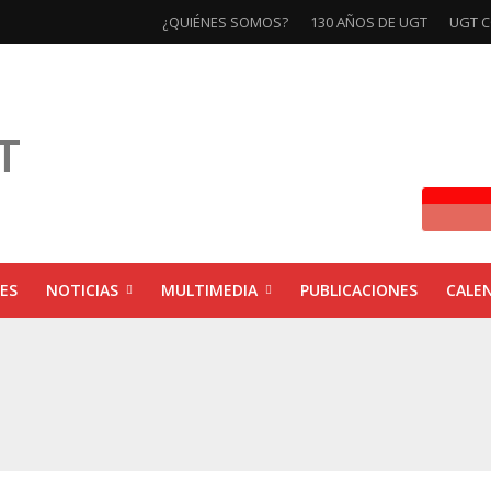
¿QUIÉNES SOMOS?
130 AÑOS DE UGT
UGT C
ES
NOTICIAS
MULTIMEDIA
PUBLICACIONES
CALE
ivas la exposición ‘130 Años de Luchas y Conquistas’
xposición ‘130 años de luchas y conquistas’
ebra las jornadas ‘Impactos económicos en Andalucía: la globalización cuest