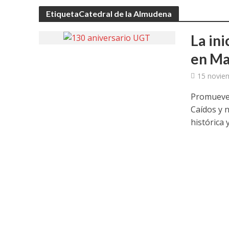
UGT aborda en un
EtiquetaCatedral de la Almudena
UGT Andalucía org
La in
en Ma
Clausurada la exp
15 novie
Rivas acoge la ex
Promueve 
Javier Bueno, el 
Caídos y 
histórica y
El historietista ‘K
El Ayuntamiento d