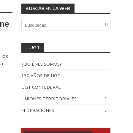
BUSCAR EN LA WEB
tionada”.
úne
+ UGT
 los
ia
¿QUIÉNES SOMOS?
130 AÑOS DE UGT
UGT CONFEDERAL
recorrido por España
UNIONES TERRITORIALES
FEDERACIONES