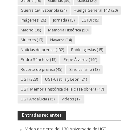
Galería
(16)
Galerías
(39)
Galicia
(20)
Guerra Civil Española
(24)
Huelga General 14D
(20)
Imágenes
(26)
Jornada
(15)
LGTBi
(15)
Madrid
(39)
Memoria Histórica
(58)
Mujeres
(17)
Navarra
(14)
Noticias de prensa
(132)
Pablo Iglesias
(15)
Pedro Sánchez
(15)
Pepe Álvarez
(140)
Recorte de prensa
(45)
Sindicalismo
(13)
UGT
(323)
UGT-Castilla y León
(21)
UGT: Memoria histórica de la clase obrera
(17)
UGT Andalucia
(15)
Videos
(17)
Entradas recientes
Video de cierre del 130 Aniversario de UGT