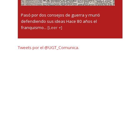
Pasó por dos consejos de guerra y murió
defendiendo sus ideas Hace 80 años el
franquismo...
[Leer +]
Tweets por el @UGT_Comunica.