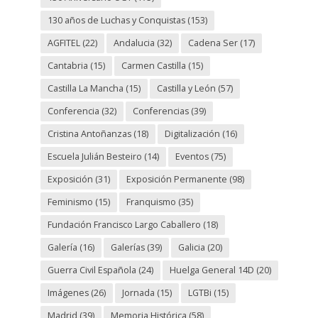
130 años de Luchas y Conquistas
(153)
AGFITEL
(22)
Andalucia
(32)
Cadena Ser
(17)
Cantabria
(15)
Carmen Castilla
(15)
Castilla La Mancha
(15)
Castilla y León
(57)
Conferencia
(32)
Conferencias
(39)
Cristina Antoñanzas
(18)
Digitalización
(16)
Escuela Julián Besteiro
(14)
Eventos
(75)
Exposición
(31)
Exposición Permanente
(98)
Feminismo
(15)
Franquismo
(35)
Fundación Francisco Largo Caballero
(18)
Galería
(16)
Galerías
(39)
Galicia
(20)
Guerra Civil Española
(24)
Huelga General 14D
(20)
Imágenes
(26)
Jornada
(15)
LGTBi
(15)
Madrid
(39)
Memoria Histórica
(58)