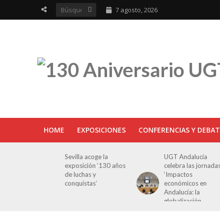
7 agosto, 2026
HOME
EXPOSICIONES
CONFERENCIAS Y DEBAT
ra en
Sevilla acoge la
UGT Andalucía
osición
exposición ‘130 años
celebra las jornada
e Luchas
de luchas y
‘Impactos
s’
conquistas’
económicos en
Andalucía: la
globalización
cuestionada’