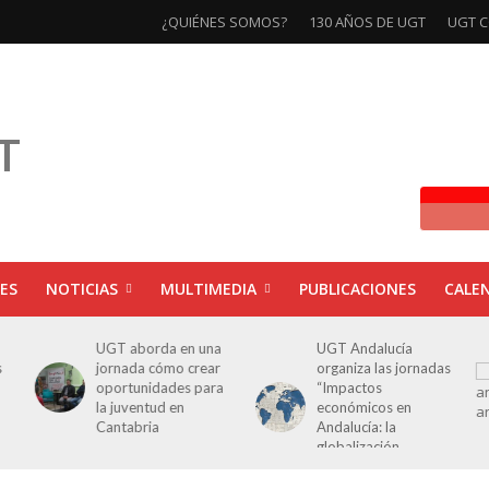
¿QUIÉNES SOMOS?
130 AÑOS DE UGT
UGT C
ES
NOTICIAS
MULTIMEDIA
PUBLICACIONES
CALE
UGT aborda en una
UGT Andalucía
s
jornada cómo crear
organiza las jornadas
oportunidades para
“Impactos
la juventud en
económicos en
Cantabria
Andalucía: la
globalización
cuestionada”.