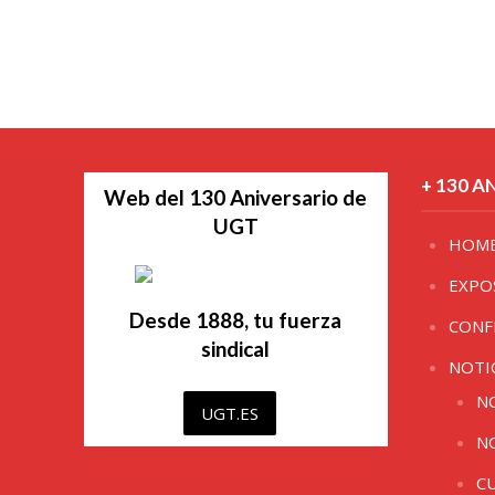
+ 130 A
Web del 130 Aniversario de
UGT
HOM
EXPO
Desde 1888, tu fuerza
CONF
sindical
NOTI
N
UGT.ES
N
C