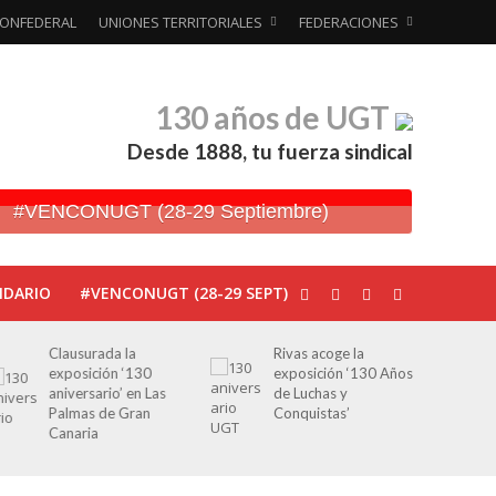
ONFEDERAL
UNIONES TERRITORIALES
FEDERACIONES
130 años de UGT
Desde 1888, tu fuerza sindical
#VENCONUGT (28-29 Septiembre)
NDARIO
#VENCONUGT (28-29 SEPT)
Clausurada la
Rivas acoge la
exposición ‘130
exposición ‘130 Años
aniversario’ en Las
de Luchas y
Palmas de Gran
Conquistas’
Canaria