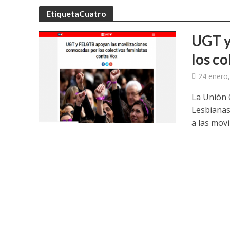
EtiquetaCuatro
UGT y
los c
24 enero
La Unión 
Lesbianas
a las movil