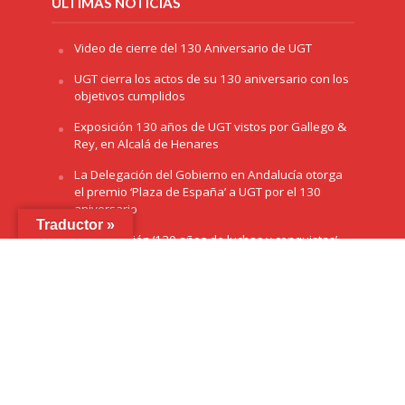
ÚLTIMAS NOTICIAS
Video de cierre del 130 Aniversario de UGT
UGT cierra los actos de su 130 aniversario con los
objetivos cumplidos
Exposición 130 años de UGT vistos por Gallego &
Rey, en Alcalá de Henares
La Delegación del Gobierno en Andalucía otorga
el premio ‘Plaza de España’ a UGT por el 130
aniversario
Traductor »
La exposición ‘130 años de luchas y conquistas’
llega a Sevilla
Copyright © 2026 /
Aviso Legal
/
Cookies
/
Política de
Privacidad
/ Diseñado por
Green Hat Workers