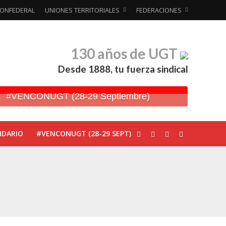
ONFEDERAL
UNIONES TERRITORIALES
FEDERACIONES
130 años de UGT
Desde 1888, tu fuerza sindical
#VENCONUGT (28-29 Septiembre)
NDARIO
#VENCONUGT (28-29 SEPT)
ionada’