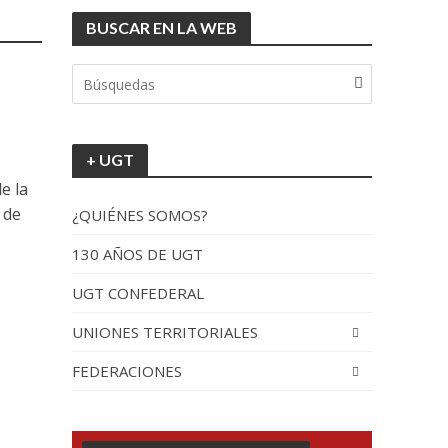
BUSCAR EN LA WEB
tionada”.
+ UGT
e la
 de
¿QUIÉNES SOMOS?
130 AÑOS DE UGT
UGT CONFEDERAL
recorrido por España
UNIONES TERRITORIALES
FEDERACIONES