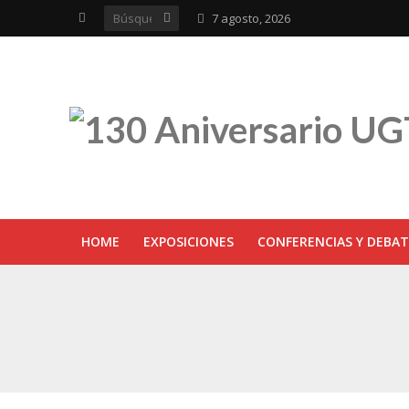
7 agosto, 2026
HOME
EXPOSICIONES
CONFERENCIAS Y DEBAT
UGT inaugura en R
Sevilla acoge la e
UGT Andalucía cel