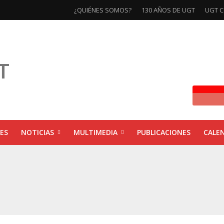
¿QUIÉNES SOMOS?
130 AÑOS DE UGT
UGT C
ES
NOTICIAS
MULTIMEDIA
PUBLICACIONES
CALE
ivas la exposición ‘130 Años de Luchas y Conquistas’
xposición ‘130 años de luchas y conquistas’
ebra las jornadas ‘Impactos económicos en Andalucía: la globalización cuest