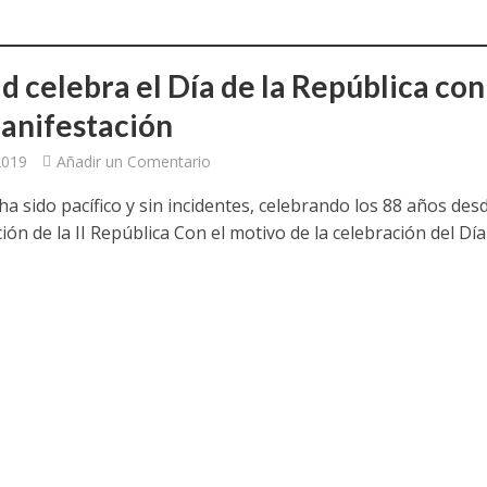
a jornada cómo crear oportunidades para la juventud en Cantabria
aniza las jornadas “Impactos económicos en Andalucía: la globalización cues
d celebra el Día de la República con
anifestación
osición ‘130 aniversario’ en Las Palmas de Gran Canaria
 2019
Añadir un Comentario
posición ‘130 Años de Luchas y Conquistas’
ha sido pacífico y sin incidentes, celebrando los 88 años desd
periodista asesinado por Franco por sus editoriales de prensa
ón de la II República Con el motivo de la celebración del Día
im’ lleva la novela gráfica a Saint Gobain Isover
e Sevilla acogerá la exposición 130 aniversario con la que UGT comenzó su 