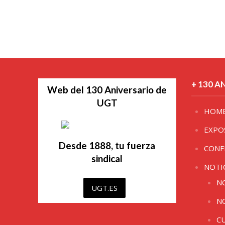
+ 130 A
Web del 130 Aniversario de
UGT
HOM
EXPO
Desde 1888, tu fuerza
CONF
sindical
NOTI
N
UGT.ES
N
C