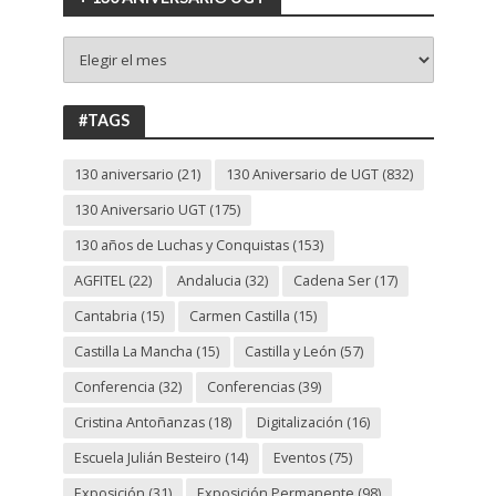
+
130
ANIVERSARIO
UGT
#TAGS
130 aniversario
(21)
130 Aniversario de UGT
(832)
130 Aniversario UGT
(175)
130 años de Luchas y Conquistas
(153)
AGFITEL
(22)
Andalucia
(32)
Cadena Ser
(17)
Cantabria
(15)
Carmen Castilla
(15)
Castilla La Mancha
(15)
Castilla y León
(57)
Conferencia
(32)
Conferencias
(39)
Cristina Antoñanzas
(18)
Digitalización
(16)
Escuela Julián Besteiro
(14)
Eventos
(75)
Exposición
(31)
Exposición Permanente
(98)