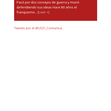
Pasó por dos consejos de guerra y murió
defendiendo sus ideas Hace 80 años el
franquismo...
[Leer +]
Tweets por el @UGT_Comunica.