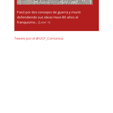
Pasó por dos consejos de guerra y murió
defendiendo sus ideas Hace 80 años el
franquismo...
[Leer +]
Tweets por el @UGT_Comunica.