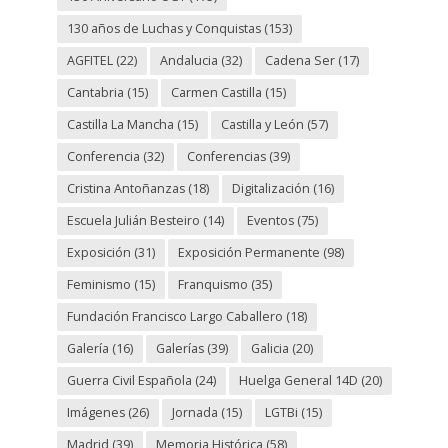
130 años de Luchas y Conquistas
(153)
AGFITEL
(22)
Andalucia
(32)
Cadena Ser
(17)
Cantabria
(15)
Carmen Castilla
(15)
Castilla La Mancha
(15)
Castilla y León
(57)
Conferencia
(32)
Conferencias
(39)
Cristina Antoñanzas
(18)
Digitalización
(16)
Escuela Julián Besteiro
(14)
Eventos
(75)
Exposición
(31)
Exposición Permanente
(98)
Feminismo
(15)
Franquismo
(35)
Fundación Francisco Largo Caballero
(18)
Galería
(16)
Galerías
(39)
Galicia
(20)
Guerra Civil Española
(24)
Huelga General 14D
(20)
Imágenes
(26)
Jornada
(15)
LGTBi
(15)
Madrid
(39)
Memoria Histórica
(58)