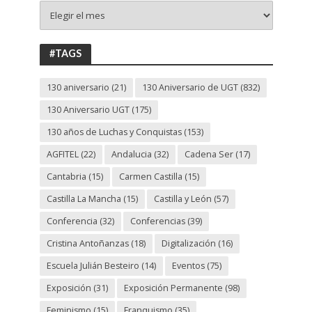
+
130
ANIVERSARIO
UGT
#TAGS
130 aniversario
(21)
130 Aniversario de UGT
(832)
130 Aniversario UGT
(175)
130 años de Luchas y Conquistas
(153)
AGFITEL
(22)
Andalucia
(32)
Cadena Ser
(17)
Cantabria
(15)
Carmen Castilla
(15)
Castilla La Mancha
(15)
Castilla y León
(57)
Conferencia
(32)
Conferencias
(39)
Cristina Antoñanzas
(18)
Digitalización
(16)
Escuela Julián Besteiro
(14)
Eventos
(75)
Exposición
(31)
Exposición Permanente
(98)
Feminismo
(15)
Franquismo
(35)