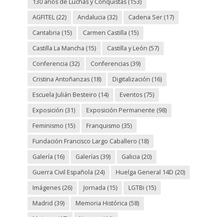
130 años de Luchas y Conquistas
(153)
AGFITEL
(22)
Andalucia
(32)
Cadena Ser
(17)
Cantabria
(15)
Carmen Castilla
(15)
Castilla La Mancha
(15)
Castilla y León
(57)
Conferencia
(32)
Conferencias
(39)
Cristina Antoñanzas
(18)
Digitalización
(16)
Escuela Julián Besteiro
(14)
Eventos
(75)
Exposición
(31)
Exposición Permanente
(98)
Feminismo
(15)
Franquismo
(35)
Fundación Francisco Largo Caballero
(18)
Galería
(16)
Galerías
(39)
Galicia
(20)
Guerra Civil Española
(24)
Huelga General 14D
(20)
Imágenes
(26)
Jornada
(15)
LGTBi
(15)
Madrid
(39)
Memoria Histórica
(58)