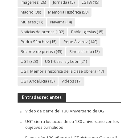
Imágenes
(26)
Jornada
(15)
LGTBi
(15)
Madrid
(39)
Memoria Histórica
(58)
Mujeres
(17)
Navarra
(14)
Noticias de prensa
(132)
Pablo Iglesias
(15)
Pedro Sánchez
(15)
Pepe Álvarez
(140)
Recorte de prensa
(45)
Sindicalismo
(13)
UGT
(323)
UGT-Castilla y León
(21)
UGT: Memoria histórica de la clase obrera
(17)
UGT Andalucia
(15)
Videos
(17)
Entradas recientes
Video de cierre del 130 Aniversario de UGT
UGT cierra los actos de su 130 aniversario con los
objetivos cumplidos
Exposición 130 años de UGT vistos por Gallego &