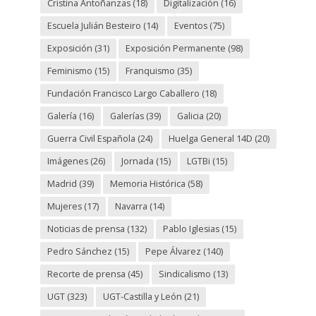
Cristina Antoñanzas
(18)
Digitalización
(16)
Escuela Julián Besteiro
(14)
Eventos
(75)
Exposición
(31)
Exposición Permanente
(98)
Feminismo
(15)
Franquismo
(35)
Fundación Francisco Largo Caballero
(18)
Galería
(16)
Galerías
(39)
Galicia
(20)
Guerra Civil Española
(24)
Huelga General 14D
(20)
Imágenes
(26)
Jornada
(15)
LGTBi
(15)
Madrid
(39)
Memoria Histórica
(58)
Mujeres
(17)
Navarra
(14)
Noticias de prensa
(132)
Pablo Iglesias
(15)
Pedro Sánchez
(15)
Pepe Álvarez
(140)
Recorte de prensa
(45)
Sindicalismo
(13)
UGT
(323)
UGT-Castilla y León
(21)