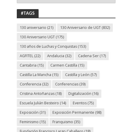
ANIVERSARIO
UGT
#TAGS
130 aniversario
(21)
130 Aniversario de UGT
(832)
130 Aniversario UGT
(175)
130 años de Luchas y Conquistas
(153)
AGFITEL
(22)
Andalucia
(32)
Cadena Ser
(17)
Cantabria
(15)
Carmen Castilla
(15)
Castilla La Mancha
(15)
Castilla y León
(57)
Conferencia
(32)
Conferencias
(39)
Cristina Antoñanzas
(18)
Digitalización
(16)
Escuela Julián Besteiro
(14)
Eventos
(75)
Exposición
(31)
Exposición Permanente
(98)
Feminismo
(15)
Franquismo
(35)
Fundación Francisco Largo Caballero
(18)