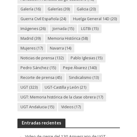
Galería
(16)
Galerías
(39)
Galicia
(20)
Guerra Civil Española
(24)
Huelga General 14D
(20)
Imágenes
(26)
Jornada
(15)
LGTBi
(15)
Madrid
(39)
Memoria Histórica
(58)
Mujeres
(17)
Navarra
(14)
Noticias de prensa
(132)
Pablo Iglesias
(15)
Pedro Sánchez
(15)
Pepe Álvarez
(140)
Recorte de prensa
(45)
Sindicalismo
(13)
UGT
(323)
UGT-Castilla y León
(21)
UGT: Memoria histórica de la clase obrera
(17)
UGT Andalucia
(15)
Videos
(17)
Entradas recientes
Video de cierre del 130 Aniversario de UGT