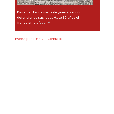
Pasó por dos consejos de guerra y murió
defendiendo sus ideas Hace 80 años el
franquismo...
[Leer +]
Tweets por el @UGT_Comunica.