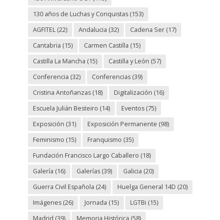
130 años de Luchas y Conquistas
(153)
AGFITEL
(22)
Andalucia
(32)
Cadena Ser
(17)
Cantabria
(15)
Carmen Castilla
(15)
Castilla La Mancha
(15)
Castilla y León
(57)
Conferencia
(32)
Conferencias
(39)
Cristina Antoñanzas
(18)
Digitalización
(16)
Escuela Julián Besteiro
(14)
Eventos
(75)
Exposición
(31)
Exposición Permanente
(98)
Feminismo
(15)
Franquismo
(35)
Fundación Francisco Largo Caballero
(18)
Galería
(16)
Galerías
(39)
Galicia
(20)
Guerra Civil Española
(24)
Huelga General 14D
(20)
Imágenes
(26)
Jornada
(15)
LGTBi
(15)
Madrid
(39)
Memoria Histórica
(58)