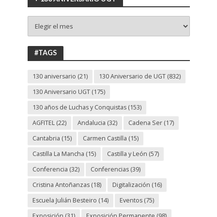
+
130
ANIVERSARIO
UGT
#TAGS
130 aniversario
(21)
130 Aniversario de UGT
(832)
130 Aniversario UGT
(175)
130 años de Luchas y Conquistas
(153)
AGFITEL
(22)
Andalucia
(32)
Cadena Ser
(17)
Cantabria
(15)
Carmen Castilla
(15)
Castilla La Mancha
(15)
Castilla y León
(57)
Conferencia
(32)
Conferencias
(39)
Cristina Antoñanzas
(18)
Digitalización
(16)
Escuela Julián Besteiro
(14)
Eventos
(75)
Exposición
(31)
Exposición Permanente
(98)