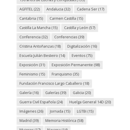
AGFITEL
(22)
Andalucia
(32)
Cadena Ser
(17)
Cantabria
(15)
Carmen Castilla
(15)
Castilla La Mancha
(15)
Castilla y León
(57)
Conferencia
(32)
Conferencias
(39)
Cristina Antoñanzas
(18)
Digitalización
(16)
Escuela Julián Besteiro
(14)
Eventos
(75)
Exposición
(31)
Exposición Permanente
(98)
Feminismo
(15)
Franquismo
(35)
Fundación Francisco Largo Caballero
(18)
Galería
(16)
Galerías
(39)
Galicia
(20)
Guerra Civil Española
(24)
Huelga General 14D
(20)
Imágenes
(26)
Jornada
(15)
LGTBi
(15)
Madrid
(39)
Memoria Histórica
(58)
Mujeres
(17)
Navarra
(14)