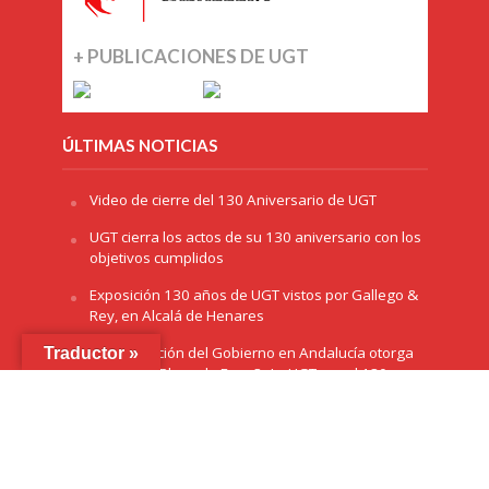
+ PUBLICACIONES DE UGT
ÚLTIMAS NOTICIAS
Video de cierre del 130 Aniversario de UGT
UGT cierra los actos de su 130 aniversario con los
objetivos cumplidos
Exposición 130 años de UGT vistos por Gallego &
Rey, en Alcalá de Henares
La Delegación del Gobierno en Andalucía otorga
Traductor »
el premio ‘Plaza de España’ a UGT por el 130
aniversario
La exposición ‘130 años de luchas y conquistas’
llega a Sevilla