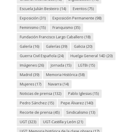
Escuela Julián Besteiro
(14)
Eventos
(75)
Exposición
(31)
Exposición Permanente
(98)
Feminismo
(15)
Franquismo
(35)
Fundación Francisco Largo Caballero
(18)
Galería
(16)
Galerías
(39)
Galicia
(20)
Guerra Civil Española
(24)
Huelga General 14D
(20)
Imágenes
(26)
Jornada
(15)
LGTBi
(15)
Madrid
(39)
Memoria Histórica
(58)
Mujeres
(17)
Navarra
(14)
Noticias de prensa
(132)
Pablo Iglesias
(15)
Pedro Sánchez
(15)
Pepe Álvarez
(140)
Recorte de prensa
(45)
Sindicalismo
(13)
UGT
(323)
UGT-Castilla y León
(21)
UGT: Memoria histórica de la clase obrera
(17)