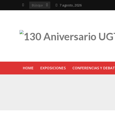
7 agosto, 2026
HOME
EXPOSICIONES
CONFERENCIAS Y DEBAT
UGT inaugura en R
Sevilla acoge la e
UGT Andalucía cel