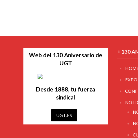
+ 130 A
Web del 130 Aniversario de
UGT
HOM
EXPO
Desde 1888, tu fuerza
CONF
sindical
NOTI
N
UGT.ES
N
C