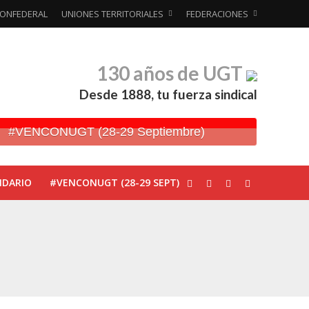
ONFEDERAL
UNIONES TERRITORIALES
FEDERACIONES
130 años de UGT
Desde 1888, tu fuerza sindical
#VENCONUGT (28-29 Septiembre)
NDARIO
#VENCONUGT (28-29 SEPT)
ionada’