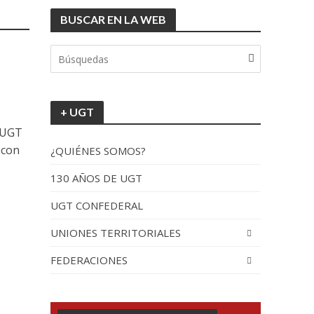
BUSCAR EN LA WEB
tionada”.
+ UGT
o UGT
 con
¿QUIÉNES SOMOS?
130 AÑOS DE UGT
UGT CONFEDERAL
recorrido por España
UNIONES TERRITORIALES
FEDERACIONES