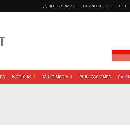
¿QUIÉNES SOMOS?
130 AÑOS DE UGT
UGT C
ES
NOTICIAS
MULTIMEDIA
PUBLICACIONES
CALE
ivas la exposición ‘130 Años de Luchas y Conquistas’
xposición ‘130 años de luchas y conquistas’
ebra las jornadas ‘Impactos económicos en Andalucía: la globalización cuest