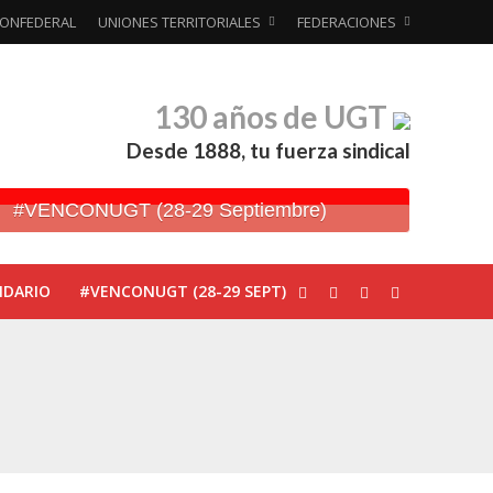
ONFEDERAL
UNIONES TERRITORIALES
FEDERACIONES
130 años de UGT
Desde 1888, tu fuerza sindical
#VENCONUGT (28-29 Septiembre)
NDARIO
#VENCONUGT (28-29 SEPT)
ionada’