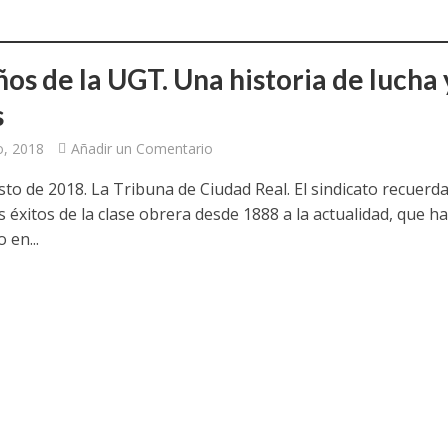
a jornada cómo crear oportunidades para la juventud en Cantabria
aniza las jornadas “Impactos económicos en Andalucía: la globalización cues
os de la UGT. Una historia de lucha 
s
osición ‘130 aniversario’ en Las Palmas de Gran Canaria
o, 2018
Añadir un Comentario
posición ‘130 Años de Luchas y Conquistas’
to de 2018. La Tribuna de Ciudad Real. El sindicato recuerda
periodista asesinado por Franco por sus editoriales de prensa
s éxitos de la clase obrera desde 1888 a la actualidad, que h
 en...
im’ lleva la novela gráfica a Saint Gobain Isover
e Sevilla acogerá la exposición 130 aniversario con la que UGT comenzó su 