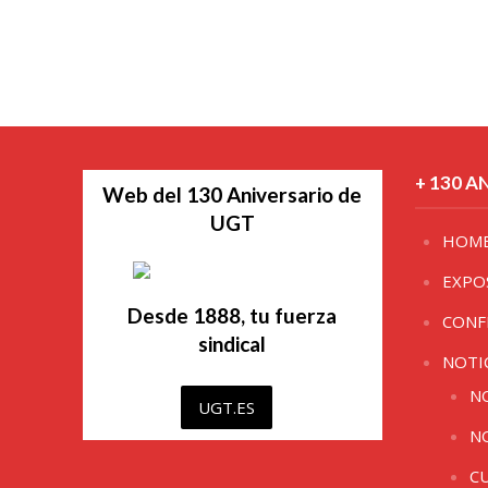
+ 130 A
Web del 130 Aniversario de
UGT
HOM
EXPO
Desde 1888, tu fuerza
CONF
sindical
NOTI
N
UGT.ES
N
C