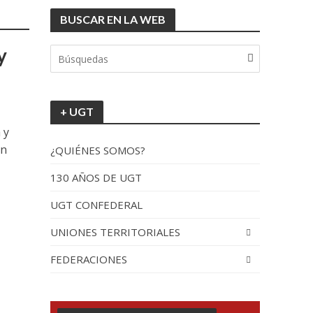
BUSCAR EN LA WEB
tionada”.
y
+ UGT
 y
an
¿QUIÉNES SOMOS?
130 AÑOS DE UGT
UGT CONFEDERAL
recorrido por España
UNIONES TERRITORIALES
FEDERACIONES