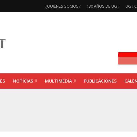
¿QUIÉNES SOMOS?
130 AÑOS DE UGT
UGT C
ES
NOTICIAS
MULTIMEDIA
PUBLICACIONES
CALE
ivas la exposición ‘130 Años de Luchas y Conquistas’
xposición ‘130 años de luchas y conquistas’
ebra las jornadas ‘Impactos económicos en Andalucía: la globalización cuest