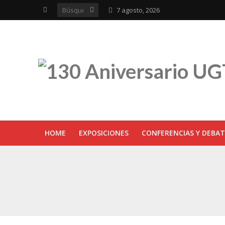
7 agosto, 2026
HOME
EXPOSICIONES
CONFERENCIAS Y DEBAT
UGT inaugura en R
Sevilla acoge la e
UGT Andalucía cel