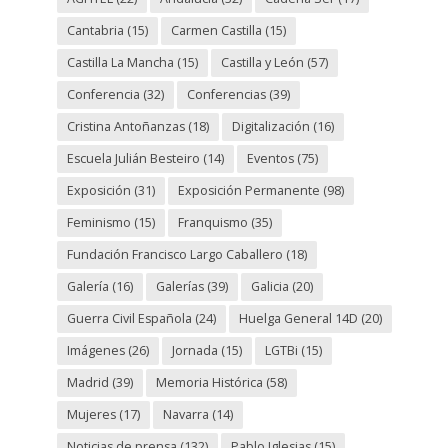
Cantabria
(15)
Carmen Castilla
(15)
Castilla La Mancha
(15)
Castilla y León
(57)
Conferencia
(32)
Conferencias
(39)
Cristina Antoñanzas
(18)
Digitalización
(16)
Escuela Julián Besteiro
(14)
Eventos
(75)
Exposición
(31)
Exposición Permanente
(98)
Feminismo
(15)
Franquismo
(35)
Fundación Francisco Largo Caballero
(18)
Galería
(16)
Galerías
(39)
Galicia
(20)
Guerra Civil Española
(24)
Huelga General 14D
(20)
Imágenes
(26)
Jornada
(15)
LGTBi
(15)
Madrid
(39)
Memoria Histórica
(58)
Mujeres
(17)
Navarra
(14)
Noticias de prensa
(132)
Pablo Iglesias
(15)