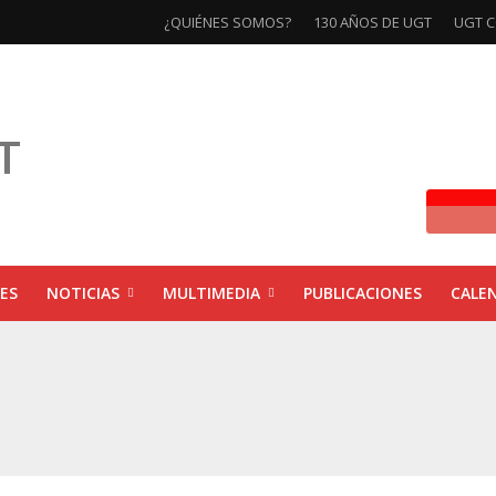
¿QUIÉNES SOMOS?
130 AÑOS DE UGT
UGT C
ES
NOTICIAS
MULTIMEDIA
PUBLICACIONES
CALE
ivas la exposición ‘130 Años de Luchas y Conquistas’
xposición ‘130 años de luchas y conquistas’
ebra las jornadas ‘Impactos económicos en Andalucía: la globalización cuest