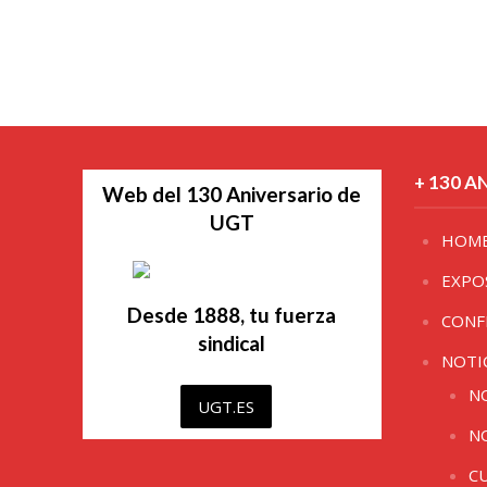
+ 130 A
Web del 130 Aniversario de
UGT
HOM
EXPO
Desde 1888, tu fuerza
CONF
sindical
NOTI
N
UGT.ES
N
C