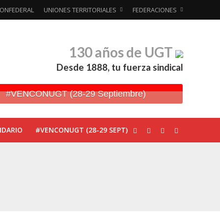
ONFEDERAL
UNIONES TERRITORIALES
FEDERACIONES
130 años de UGT
Desde 1888, tu fuerza sindical
#VENCONUGT (28-29 Septiembre)
NDARIO
#VENCONUGT (28-29 SEPT)
ionada’