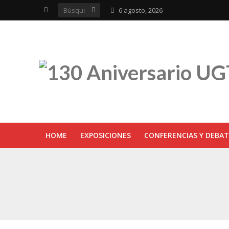
6 agosto, 2026
HOME
EXPOSICIONES
CONFERENCIAS Y DEBAT
UGT inaugura en R
Sevilla acoge la e
UGT Andalucía cel