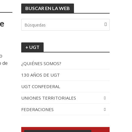
BUSCAR EN LA WEB
tionada”.
de
+ UGT
io
o de
¿QUIÉNES SOMOS?
130 AÑOS DE UGT
UGT CONFEDERAL
recorrido por España
UNIONES TERRITORIALES
FEDERACIONES