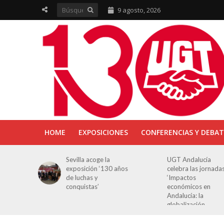
9 agosto, 2026
HOME
EXPOSICIONES
CONFERENCIAS Y DEBAT
ra en
Sevilla acoge la
UGT Andalucía
osición
exposición ‘130 años
celebra las jornada
e Luchas
de luchas y
‘Impactos
s’
conquistas’
económicos en
Andalucía: la
globalización
cuestionada’