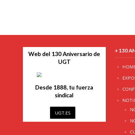
+ 130 A
Web del 130 Aniversario de
UGT
HOM
EXPO
Desde 1888, tu fuerza
CONF
sindical
NOTI
N
UGT.ES
N
C