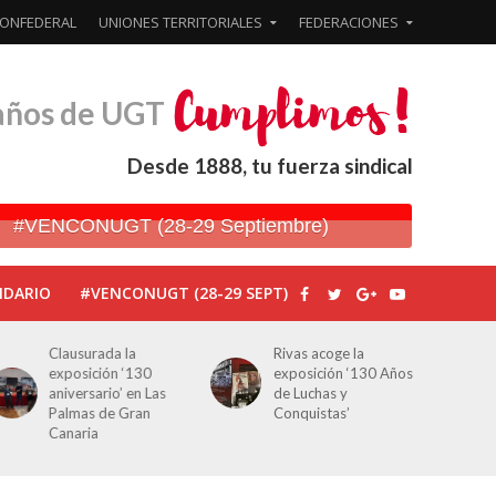
ONFEDERAL
UNIONES TERRITORIALES
FEDERACIONES
años de UGT
Desde 1888, tu fuerza sindical
#VENCONUGT (28-29 Septiembre)
NDARIO
#VENCONUGT (28-29 SEPT)
Clausurada la
Rivas acoge la
exposición ‘130
exposición ‘130 Años
aniversario’ en Las
de Luchas y
Palmas de Gran
Conquistas’
Canaria