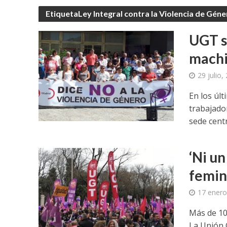
EtiquetaLey Integral contra la Violencia de Géne
UGT s
machi
29 julio,
En los úl
trabajado
sede centra
‘Ni un
femini
17 enero
Más de 10
La Unión 