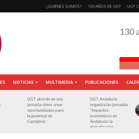
¿QUIÉNES SOMOS?
130 AÑOS DE UGT
UGT C
130 
ES
NOTICIAS
MULTIMEDIA
PUBLICACIONES
CALE
UGT aborda en una
UGT Andalucía
s
jornada cómo crear
organiza las jornadas
oportunidades para
“Impactos
la juventud en
económicos en
Cantabria
Andalucía: la
globalización
cuestionada”.