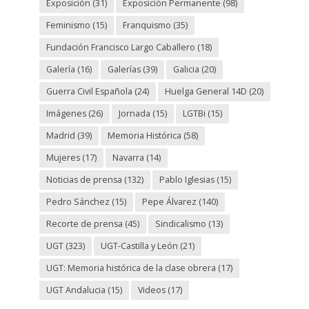
Exposición
(31)
Exposición Permanente
(98)
Feminismo
(15)
Franquismo
(35)
Fundación Francisco Largo Caballero
(18)
Galería
(16)
Galerías
(39)
Galicia
(20)
Guerra Civil Española
(24)
Huelga General 14D
(20)
Imágenes
(26)
Jornada
(15)
LGTBi
(15)
Madrid
(39)
Memoria Histórica
(58)
Mujeres
(17)
Navarra
(14)
Noticias de prensa
(132)
Pablo Iglesias
(15)
Pedro Sánchez
(15)
Pepe Álvarez
(140)
Recorte de prensa
(45)
Sindicalismo
(13)
UGT
(323)
UGT-Castilla y León
(21)
UGT: Memoria histórica de la clase obrera
(17)
UGT Andalucia
(15)
Videos
(17)