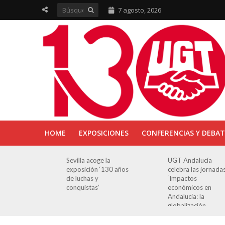
7 agosto, 2026
HOME
EXPOSICIONES
CONFERENCIAS Y DEBAT
ra en
Sevilla acoge la
UGT Andalucía
osición
exposición ‘130 años
celebra las jornada
e Luchas
de luchas y
‘Impactos
s’
conquistas’
económicos en
Andalucía: la
globalización
cuestionada’