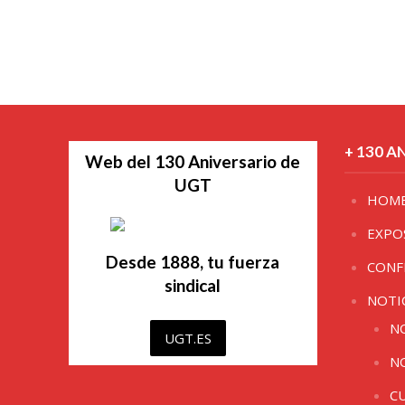
+ 130 A
Web del 130 Aniversario de
UGT
HOM
EXPO
Desde 1888, tu fuerza
CONF
sindical
NOTI
N
UGT.ES
N
C