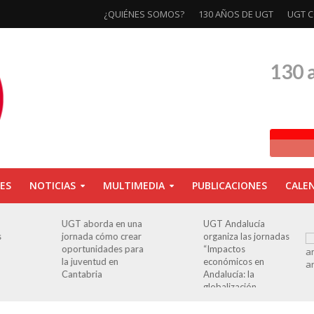
¿QUIÉNES SOMOS?
130 AÑOS DE UGT
UGT C
130 
ES
NOTICIAS
MULTIMEDIA
PUBLICACIONES
CALE
UGT aborda en una
UGT Andalucía
s
jornada cómo crear
organiza las jornadas
oportunidades para
“Impactos
la juventud en
económicos en
Cantabria
Andalucía: la
globalización
cuestionada”.