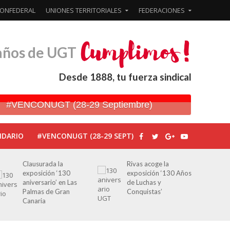
ONFEDERAL
UNIONES TERRITORIALES
FEDERACIONES
años de UGT
Desde 1888, tu fuerza sindical
#VENCONUGT (28-29 Septiembre)
NDARIO
#VENCONUGT (28-29 SEPT)
Clausurada la
Rivas acoge la
exposición ‘130
exposición ‘130 Años
aniversario’ en Las
de Luchas y
Palmas de Gran
Conquistas’
Canaria