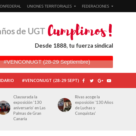
ONFEDERAL
UNIONES TERRITORIALES
FEDERACIONES
años de UGT
Desde 1888, tu fuerza sindical
#VENCONUGT (28-29 Septiembre)
NDARIO
#VENCONUGT (28-29 SEPT)
Clausurada la
Rivas acoge la
exposición ‘130
exposición ‘130 Años
aniversario’ en Las
de Luchas y
Palmas de Gran
Conquistas’
Canaria