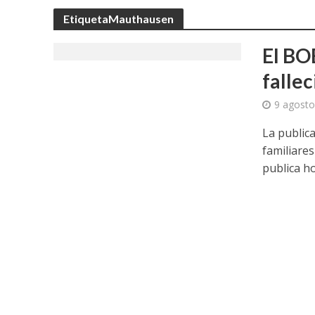
EtiquetaMauthausen
El BOE
falle
9 agosto
La publica
familiare
publica ho