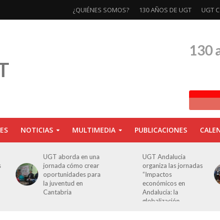
¿QUIÉNES SOMOS?
130 AÑOS DE UGT
UGT C
130 
ES
NOTICIAS
MULTIMEDIA
PUBLICACIONES
CALE
UGT aborda en una
UGT Andalucía
s
jornada cómo crear
organiza las jornadas
oportunidades para
“Impactos
la juventud en
económicos en
Cantabria
Andalucía: la
globalización
cuestionada”.