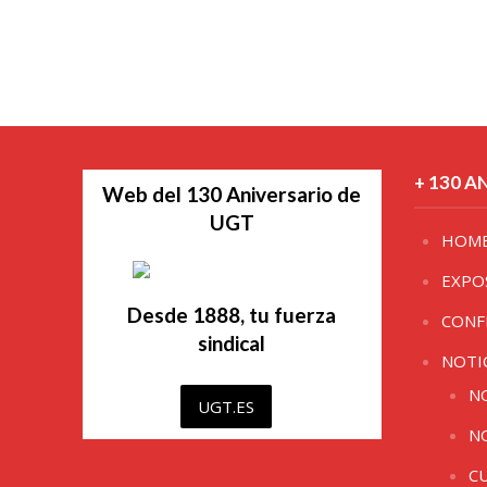
+ 130 A
Web del 130 Aniversario de
UGT
HOM
EXPO
Desde 1888, tu fuerza
CONF
sindical
NOTI
N
UGT.ES
N
C