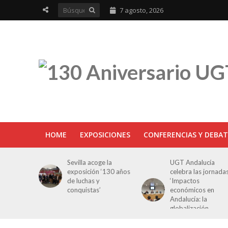
7 agosto, 2026
HOME
EXPOSICIONES
CONFERENCIAS Y DEBAT
ra en
Sevilla acoge la
UGT Andalucía
osición
exposición ‘130 años
celebra las jornada
e Luchas
de luchas y
‘Impactos
s’
conquistas’
económicos en
Andalucía: la
globalización
cuestionada’