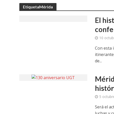
EtiquetaMérida
El hi
confe
10 octub
Con esta i
itinerant
de...
Mérid
histór
5 octubr
Será el ac
luchas y 