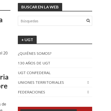
BUSCAR EN LA WEB
a
+ UGT
el 20
¿QUIÉNES SOMOS?
130 AÑOS DE UGT
UGT CONFEDERAL
ria
UNIONES TERRITORIALES
bre
FEDERACIONES
s de
...