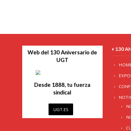
+ 130 A
Web del 130 Aniversario de
UGT
HOM
EXPO
Desde 1888, tu fuerza
CONF
sindical
NOTI
N
UGT.ES
N
C