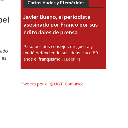
Curiosidades y Efemérides
Javier Bueno, el periodista
pel
asesinado por Franco por sus
editoriales de prensa
Pasó por dos consejos de guerra y
tado
murió defendiendo sus ideas Hace 80
d es
años el franquismo...
[Leer +]
Tweets por el @UGT_Comunica.