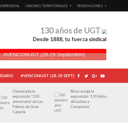
ONFEDERAL
UNIONES TERRITORIALES
FEDERACIONES
130 años de UGT
Desde 1888, tu fuerza sindical
#VENCONUGT (28-29 Septiembre)
NDARIO
#VENCONUGT (28-29 SEPT)
Clausurada la
Rivas acoge la
exposición ‘130
exposición ‘130 Años
aniversario’ en Las
de Luchas y
Palmas de Gran
Conquistas’
Canaria