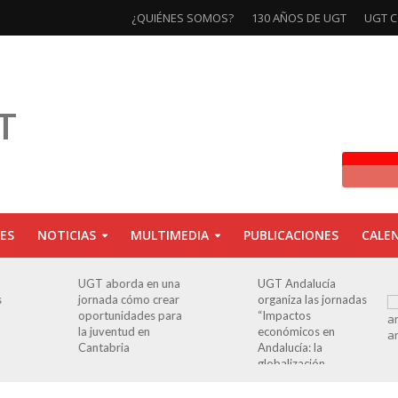
¿QUIÉNES SOMOS?
130 AÑOS DE UGT
UGT C
ES
NOTICIAS
MULTIMEDIA
PUBLICACIONES
CALE
UGT aborda en una
UGT Andalucía
s
jornada cómo crear
organiza las jornadas
oportunidades para
“Impactos
la juventud en
económicos en
Cantabria
Andalucía: la
globalización
cuestionada”.