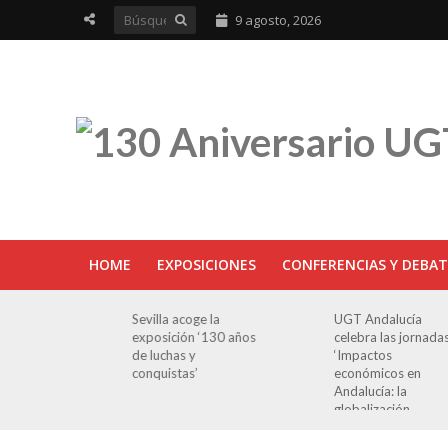
9 agosto, 2026
HOME
EXPOSICIONES
CONFERENCIAS Y DEBAT
ra en
Sevilla acoge la
UGT Andalucía
osición
exposición ‘130 años
celebra las jornada
e Luchas
de luchas y
‘Impactos
s’
conquistas’
económicos en
Andalucía: la
globalización
cuestionada’