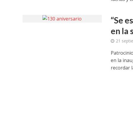
“Se e
en la
21 septi
Patrocini
en la inau
recordar la