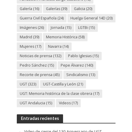
Galería
(16)
Galerías
(39)
Galicia
(20)
Guerra Civil Española
(24)
Huelga General 14D
(20)
Imágenes
(26)
Jornada
(15)
LGTBi
(15)
Madrid
(39)
Memoria Histórica
(58)
Mujeres
(17)
Navarra
(14)
Noticias de prensa
(132)
Pablo Iglesias
(15)
Pedro Sánchez
(15)
Pepe Álvarez
(140)
Recorte de prensa
(45)
Sindicalismo
(13)
UGT
(323)
UGT-Castilla y León
(21)
UGT: Memoria histórica de la clase obrera
(17)
UGT Andalucia
(15)
Videos
(17)
Entradas recientes
Video de cierre del 130 Aniversario de UGT