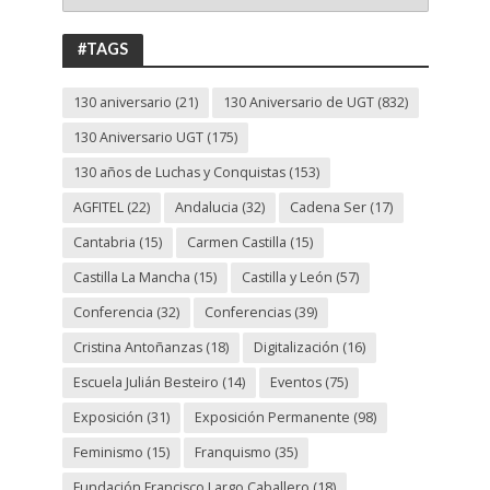
ANIVERSARIO
UGT
#TAGS
130 aniversario
(21)
130 Aniversario de UGT
(832)
130 Aniversario UGT
(175)
130 años de Luchas y Conquistas
(153)
AGFITEL
(22)
Andalucia
(32)
Cadena Ser
(17)
Cantabria
(15)
Carmen Castilla
(15)
Castilla La Mancha
(15)
Castilla y León
(57)
Conferencia
(32)
Conferencias
(39)
Cristina Antoñanzas
(18)
Digitalización
(16)
Escuela Julián Besteiro
(14)
Eventos
(75)
Exposición
(31)
Exposición Permanente
(98)
Feminismo
(15)
Franquismo
(35)
Fundación Francisco Largo Caballero
(18)