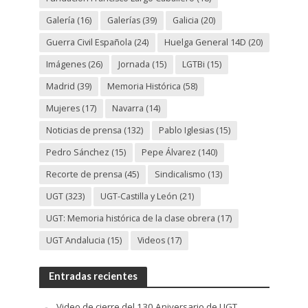
Galería
(16)
Galerías
(39)
Galicia
(20)
Guerra Civil Española
(24)
Huelga General 14D
(20)
Imágenes
(26)
Jornada
(15)
LGTBi
(15)
Madrid
(39)
Memoria Histórica
(58)
Mujeres
(17)
Navarra
(14)
Noticias de prensa
(132)
Pablo Iglesias
(15)
Pedro Sánchez
(15)
Pepe Álvarez
(140)
Recorte de prensa
(45)
Sindicalismo
(13)
UGT
(323)
UGT-Castilla y León
(21)
UGT: Memoria histórica de la clase obrera
(17)
UGT Andalucia
(15)
Videos
(17)
Entradas recientes
Video de cierre del 130 Aniversario de UGT