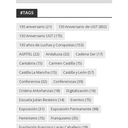
ANIVERSARIO
UGT
#TAGS
130 aniversario
(21)
130 Aniversario de UGT
(832)
130 Aniversario UGT
(175)
130 años de Luchas y Conquistas
(153)
AGFITEL
(22)
Andalucia
(32)
Cadena Ser
(17)
Cantabria
(15)
Carmen Castilla
(15)
Castilla La Mancha
(15)
Castilla y León
(57)
Conferencia
(32)
Conferencias
(39)
Cristina Antoñanzas
(18)
Digitalización
(16)
Escuela Julián Besteiro
(14)
Eventos
(75)
Exposición
(31)
Exposición Permanente
(98)
Feminismo
(15)
Franquismo
(35)
Fundación Francisco Largo Caballero
(18)