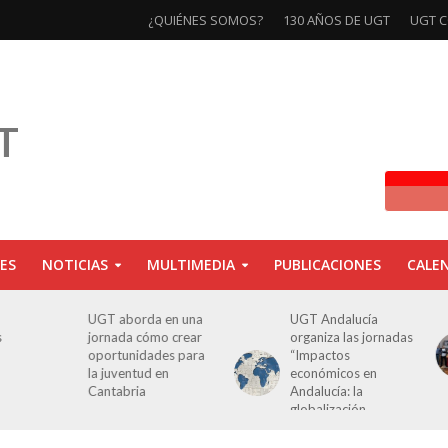
¿QUIÉNES SOMOS?
130 AÑOS DE UGT
UGT C
ES
NOTICIAS
MULTIMEDIA
PUBLICACIONES
CALE
UGT aborda en una
UGT Andalucía
s
jornada cómo crear
organiza las jornadas
oportunidades para
“Impactos
la juventud en
económicos en
Cantabria
Andalucía: la
globalización
cuestionada”.