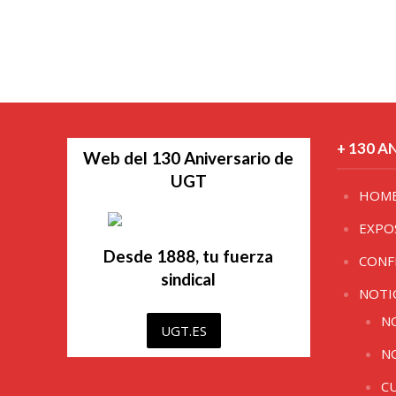
+ 130 A
Web del 130 Aniversario de
UGT
HOM
EXPO
Desde 1888, tu fuerza
CONF
sindical
NOTI
N
UGT.ES
N
C