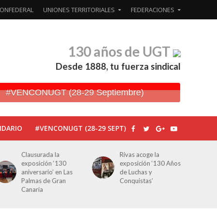
ONFEDERAL
UNIONES TERRITORIALES
FEDERACIONES
130 años de UGT
Desde 1888, tu fuerza sindical
#VENCONUGT (28-29 Septiembre)
NDARIO
#VENCONUGT (28-29 SEPT)
Clausurada la
Rivas acoge la
exposición ‘130
exposición ‘130 Años
aniversario’ en Las
de Luchas y
Palmas de Gran
Conquistas’
Canaria