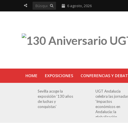
6 agosto, 2026
HOME
EXPOSICIONES
CONFERENCIAS Y DEBAT
ra en
Sevilla acoge la
UGT Andalucía
osición
exposición ‘130 años
celebra las jornada
e Luchas
de luchas y
‘Impactos
s’
conquistas’
económicos en
Andalucía: la
globalización
cuestionada’