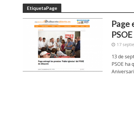
EtiquetaPage
Page e
PSOE 
17 septi
13 de sep
PSOE ha q
Aniversari