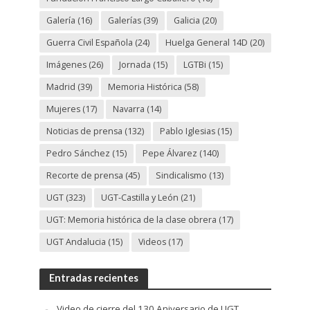
Galería
(16)
Galerías
(39)
Galicia
(20)
Guerra Civil Española
(24)
Huelga General 14D
(20)
Imágenes
(26)
Jornada
(15)
LGTBi
(15)
Madrid
(39)
Memoria Histórica
(58)
Mujeres
(17)
Navarra
(14)
Noticias de prensa
(132)
Pablo Iglesias
(15)
Pedro Sánchez
(15)
Pepe Álvarez
(140)
Recorte de prensa
(45)
Sindicalismo
(13)
UGT
(323)
UGT-Castilla y León
(21)
UGT: Memoria histórica de la clase obrera
(17)
UGT Andalucia
(15)
Videos
(17)
Entradas recientes
Video de cierre del 130 Aniversario de UGT