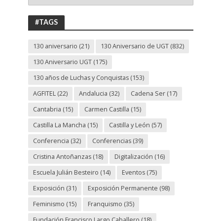
ANIVERSARIO
UGT
#TAGS
130 aniversario
(21)
130 Aniversario de UGT
(832)
130 Aniversario UGT
(175)
130 años de Luchas y Conquistas
(153)
AGFITEL
(22)
Andalucia
(32)
Cadena Ser
(17)
Cantabria
(15)
Carmen Castilla
(15)
Castilla La Mancha
(15)
Castilla y León
(57)
Conferencia
(32)
Conferencias
(39)
Cristina Antoñanzas
(18)
Digitalización
(16)
Escuela Julián Besteiro
(14)
Eventos
(75)
Exposición
(31)
Exposición Permanente
(98)
Feminismo
(15)
Franquismo
(35)
Fundación Francisco Largo Caballero
(18)