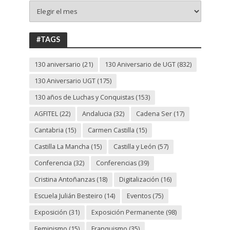
+
130
ANIVERSARIO
UGT
#TAGS
130 aniversario
(21)
130 Aniversario de UGT
(832)
130 Aniversario UGT
(175)
130 años de Luchas y Conquistas
(153)
AGFITEL
(22)
Andalucia
(32)
Cadena Ser
(17)
Cantabria
(15)
Carmen Castilla
(15)
Castilla La Mancha
(15)
Castilla y León
(57)
Conferencia
(32)
Conferencias
(39)
Cristina Antoñanzas
(18)
Digitalización
(16)
Escuela Julián Besteiro
(14)
Eventos
(75)
Exposición
(31)
Exposición Permanente
(98)
Feminismo
(15)
Franquismo
(35)