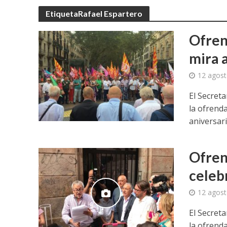
UGT aborda en un
EtiquetaRafael Espartero
UGT Andalucía org
Ofrend
mira a
Clausurada la exp
12 agost
Rivas acoge la ex
El Secret
Javier Bueno, el 
la ofrend
aniversari
El historietista ‘K
El Ayuntamiento d
Ofrend
celeb
12 agost
El Secret
la ofrend