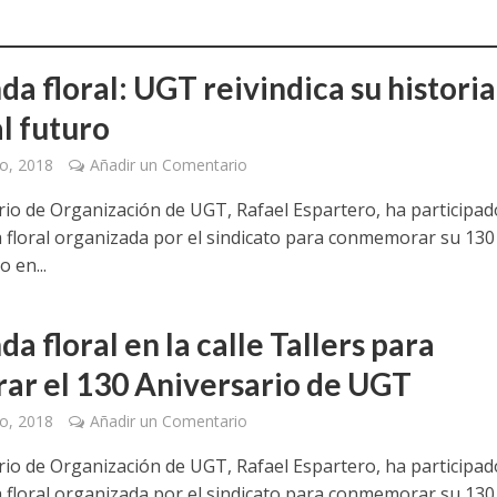
a jornada cómo crear oportunidades para la juventud en Cantabria
aniza las jornadas “Impactos económicos en Andalucía: la globalización cues
a floral: UGT reivindica su historia
l futuro
osición ‘130 aniversario’ en Las Palmas de Gran Canaria
o, 2018
Añadir un Comentario
posición ‘130 Años de Luchas y Conquistas’
ario de Organización de UGT, Rafael Espartero, ha participad
periodista asesinado por Franco por sus editoriales de prensa
a floral organizada por el sindicato para conmemorar su 130
o en...
im’ lleva la novela gráfica a Saint Gobain Isover
e Sevilla acogerá la exposición 130 aniversario con la que UGT comenzó su 
a floral en la calle Tallers para
rar el 130 Aniversario de UGT
o, 2018
Añadir un Comentario
ario de Organización de UGT, Rafael Espartero, ha participad
a floral organizada por el sindicato para conmemorar su 130