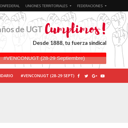
ONFEDERAL
UNIONES TERRITORIALES
FEDERACIONES
años de UGT
Desde 1888, tu fuerza sindical
#VENCONUGT (28-29 Septiembre)
NDARIO
#VENCONUGT (28-29 SEPT)
ionada’