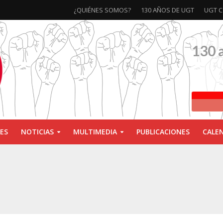
¿QUIÉNES SOMOS?
130 AÑOS DE UGT
UGT C
130 
ES
NOTICIAS
MULTIMEDIA
PUBLICACIONES
CALE
ivas la exposición ‘130 Años de Luchas y Conquistas’
xposición ‘130 años de luchas y conquistas’
ebra las jornadas ‘Impactos económicos en Andalucía: la globalización cuest