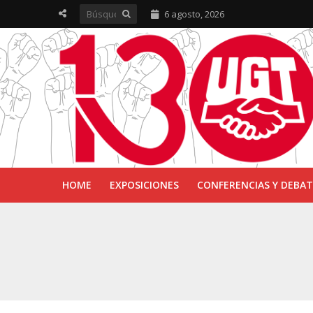
6 agosto, 2026
HOME
EXPOSICIONES
CONFERENCIAS Y DEBAT
UGT inaugura en R
Sevilla acoge la e
UGT Andalucía cel