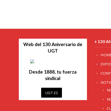
+ 130 A
Web del 130 Aniversario de
UGT
HOM
EXPO
Desde 1888, tu fuerza
CONF
sindical
NOTI
N
UGT.ES
N
C