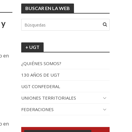
BUSCAR EN LA WEB
tionada”.
 y
+ UGT
o en
¿QUIÉNES SOMOS?
130 AÑOS DE UGT
UGT CONFEDERAL
recorrido por España
UNIONES TERRITORIALES
FEDERACIONES
o en