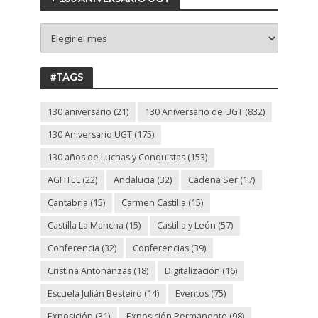
+
130
ANIVERSARIO
UGT
#TAGS
130 aniversario
(21)
130 Aniversario de UGT
(832)
130 Aniversario UGT
(175)
130 años de Luchas y Conquistas
(153)
AGFITEL
(22)
Andalucia
(32)
Cadena Ser
(17)
Cantabria
(15)
Carmen Castilla
(15)
Castilla La Mancha
(15)
Castilla y León
(57)
Conferencia
(32)
Conferencias
(39)
Cristina Antoñanzas
(18)
Digitalización
(16)
Escuela Julián Besteiro
(14)
Eventos
(75)
Exposición
(31)
Exposición Permanente
(98)