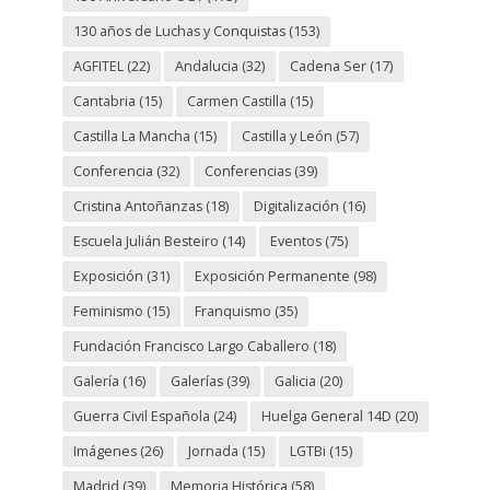
130 años de Luchas y Conquistas
(153)
AGFITEL
(22)
Andalucia
(32)
Cadena Ser
(17)
Cantabria
(15)
Carmen Castilla
(15)
Castilla La Mancha
(15)
Castilla y León
(57)
Conferencia
(32)
Conferencias
(39)
Cristina Antoñanzas
(18)
Digitalización
(16)
Escuela Julián Besteiro
(14)
Eventos
(75)
Exposición
(31)
Exposición Permanente
(98)
Feminismo
(15)
Franquismo
(35)
Fundación Francisco Largo Caballero
(18)
Galería
(16)
Galerías
(39)
Galicia
(20)
Guerra Civil Española
(24)
Huelga General 14D
(20)
Imágenes
(26)
Jornada
(15)
LGTBi
(15)
Madrid
(39)
Memoria Histórica
(58)