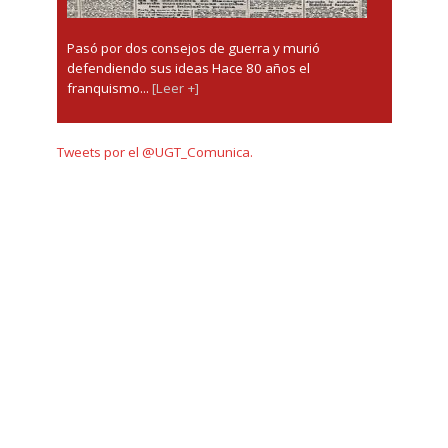
Pasó por dos consejos de guerra y murió
defendiendo sus ideas Hace 80 años el
franquismo...
[Leer +]
Tweets por el @UGT_Comunica.