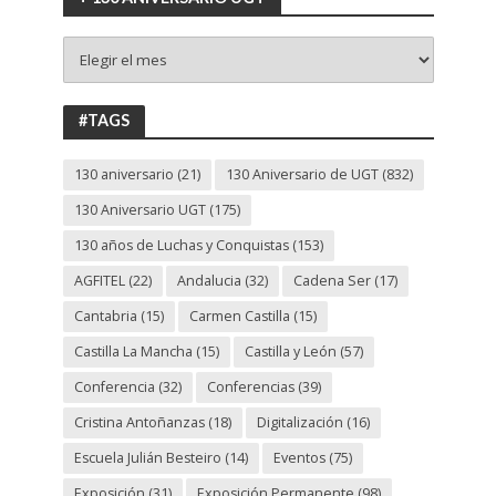
+
130
ANIVERSARIO
UGT
#TAGS
130 aniversario
(21)
130 Aniversario de UGT
(832)
130 Aniversario UGT
(175)
130 años de Luchas y Conquistas
(153)
AGFITEL
(22)
Andalucia
(32)
Cadena Ser
(17)
Cantabria
(15)
Carmen Castilla
(15)
Castilla La Mancha
(15)
Castilla y León
(57)
Conferencia
(32)
Conferencias
(39)
Cristina Antoñanzas
(18)
Digitalización
(16)
Escuela Julián Besteiro
(14)
Eventos
(75)
Exposición
(31)
Exposición Permanente
(98)