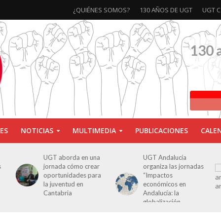
¿QUIÉNES SOMOS?
130 AÑOS DE UGT
UGT C
130 
ES
NOTICIAS
MULTIMEDIA
PUBLICACIONES
CALE
UGT aborda en una
UGT Andalucía
s
jornada cómo crear
organiza las jornadas
oportunidades para
“Impactos
la juventud en
económicos en
Cantabria
Andalucía: la
globalización
cuestionada”.