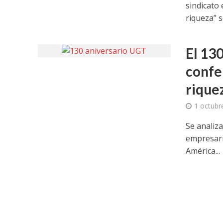
sindicato 
riqueza” se
El 13
confer
rique
1 octubr
Se analiza
empresari
América...