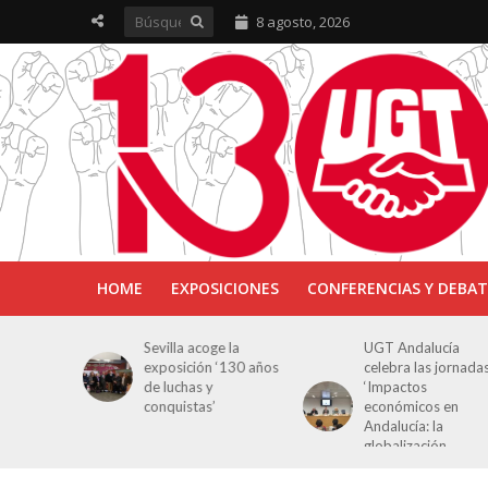
8 agosto, 2026
HOME
EXPOSICIONES
CONFERENCIAS Y DEBAT
ra en
Sevilla acoge la
UGT Andalucía
osición
exposición ‘130 años
celebra las jornada
e Luchas
de luchas y
‘Impactos
s’
conquistas’
económicos en
Andalucía: la
globalización
cuestionada’