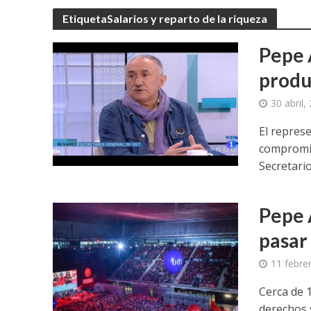
EtiquetaSalarios y reparto de la riqueza
Pepe 
produ
30 abril,
El repres
compromis
Secretario.
Pepe 
pasar 
11 febre
Cerca de 
derechos 