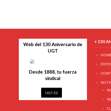
+ 130 A
Web del 130 Aniversario de
UGT
HOM
EXPO
Desde 1888, tu fuerza
CONF
sindical
NOTI
N
UGT.ES
N
C