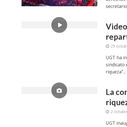
secretario.
Video 
repart
29 octub
UGT ha in
sindicato 
riqueza”...
La con
rique
2 octubr
UGT inaug