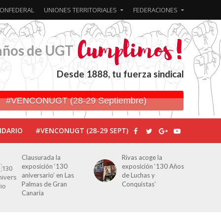
ONFEDERAL
UNIONES TERRITORIALES
FEDERACIONES
años de UGT
Desde 1888, tu fuerza sindical
#VENCONUGT (28-29 Septiembre)
NDARIO
#VENCONUGT (28-29 SEPT)
Clausurada la
Rivas acoge la
exposición ‘130
exposición ‘130 Años
aniversario’ en Las
de Luchas y
Palmas de Gran
Conquistas’
Canaria