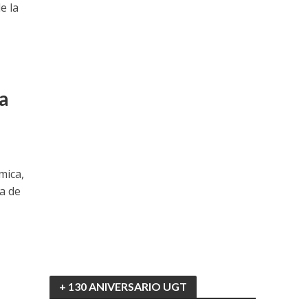
e la
la
mica,
a de
+ 130 ANIVERSARIO UGT