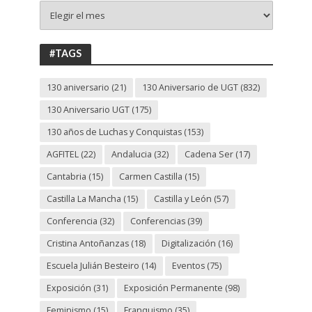
+
130
ANIVERSARIO
UGT
#TAGS
130 aniversario
(21)
130 Aniversario de UGT
(832)
130 Aniversario UGT
(175)
130 años de Luchas y Conquistas
(153)
AGFITEL
(22)
Andalucia
(32)
Cadena Ser
(17)
Cantabria
(15)
Carmen Castilla
(15)
Castilla La Mancha
(15)
Castilla y León
(57)
Conferencia
(32)
Conferencias
(39)
Cristina Antoñanzas
(18)
Digitalización
(16)
Escuela Julián Besteiro
(14)
Eventos
(75)
Exposición
(31)
Exposición Permanente
(98)
Feminismo
(15)
Franquismo
(35)