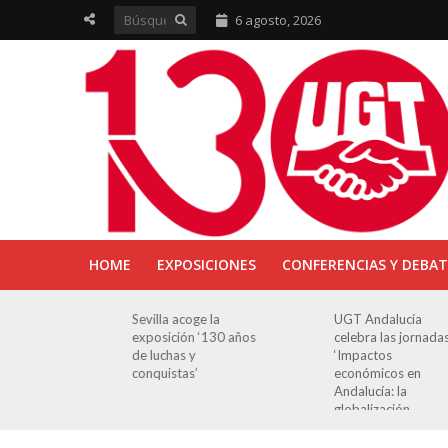
6 agosto, 2026
HOME
EXPOSICIONES
CONFERENCIAS Y DEBAT
 en
Sevilla acoge la
UGT Andalucía
sición
exposición ‘130 años
celebra las jornadas
 Luchas
de luchas y
‘Impactos
conquistas’
económicos en
Andalucía: la
globalización
cuestionada’