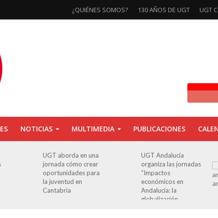
¿QUIÉNES SOMOS?
130 AÑOS DE UGT
UGT C
ES
NOTICIAS
MULTIMEDIA
PUBLICACIONES
CALE
UGT aborda en una
UGT Andalucía
jornada cómo crear
organiza las jornadas
oportunidades para
“Impactos
la juventud en
económicos en
Cantabria
Andalucía: la
globalización
cuestionada”.