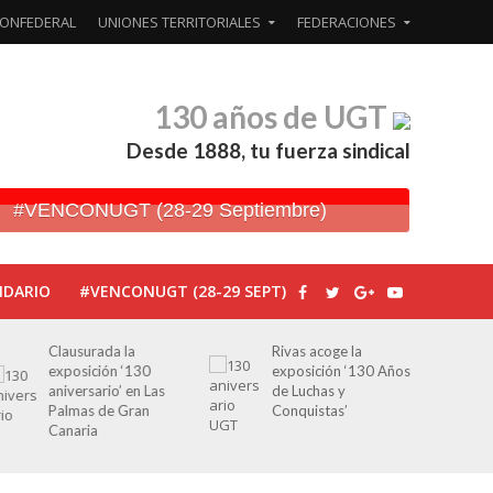
ONFEDERAL
UNIONES TERRITORIALES
FEDERACIONES
130 años de UGT
Desde 1888, tu fuerza sindical
#VENCONUGT (28-29 Septiembre)
NDARIO
#VENCONUGT (28-29 SEPT)
Clausurada la
Rivas acoge la
J
exposición ‘130
exposición ‘130 Años
p
aniversario’ en Las
de Luchas y
p
Palmas de Gran
Conquistas’
e
Canaria